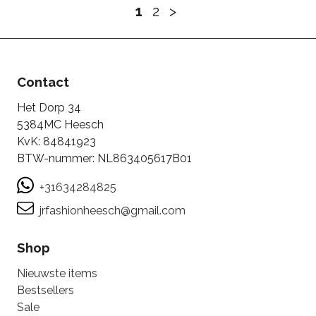
1
2
>
Contact
Het Dorp 34
5384MC Heesch
KvK: 84841923
BTW-nummer: NL863405617B01
+31634284825
jrfashionheesch@gmail.com
Shop
Nieuwste items
Bestsellers
Sale