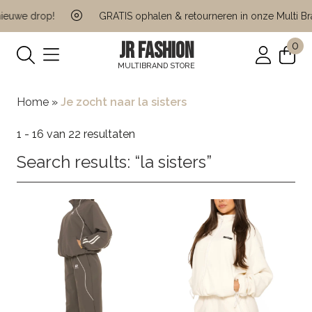
we drop!
GRATIS ophalen & retourneren in onze Multi Brand
JR FASHION
0
MULTIBRAND STORE
Home
»
Je zocht naar la sisters
1 - 16 van 22 resultaten
Search results: “la sisters”