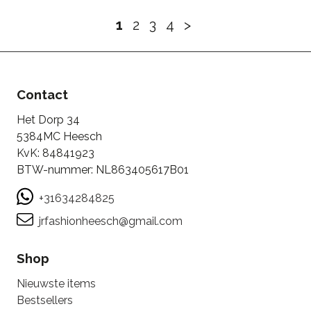
1
2
3
4
>
Contact
Het Dorp 34
5384MC Heesch
KvK: 84841923
BTW-nummer: NL863405617B01
+31634284825
jrfashionheesch@gmail.com
Shop
Nieuwste items
Bestsellers