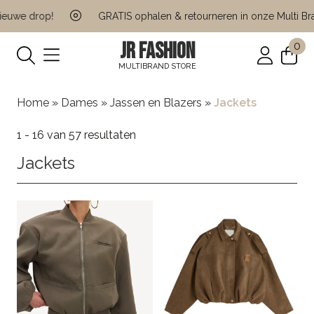
e drop!
GRATIS ophalen & retourneren in onze Multi Brand S
JR FASHION
0
MULTIBRAND STORE
Home
»
Dames
»
Jassen en Blazers
»
Jackets
1 - 16 van 57 resultaten
Jackets