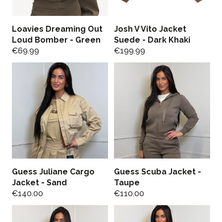
Loavies Dreaming Out
Josh V Vito Jacket
Loud Bomber - Green
Suede - Dark Khaki
€
69.99
€
199.99
Guess Juliane Cargo
Guess Scuba Jacket -
Jacket - Sand
Taupe
€
140.00
€
110.00