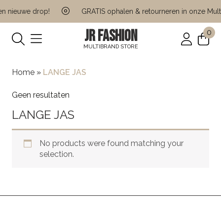
n nieuwe drop!
GRATIS ophalen & retourneren in onze Multi
JR FASHION
0
MULTIBRAND STORE
Home
»
LANGE JAS
Geen resultaten
LANGE JAS
No products were found matching your
selection.