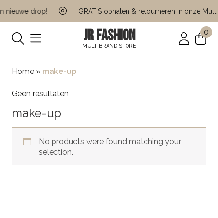
n nieuwe drop!
GRATIS ophalen & retourneren in onze Multi 
JR FASHION
0
MULTIBRAND STORE
Home
»
make-up
Geen resultaten
make-up
No products were found matching your
selection.