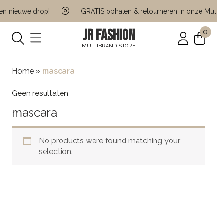
n nieuwe drop!
GRATIS ophalen & retourneren in onze Multi
JR FASHION
0
MULTIBRAND STORE
Home
»
mascara
Geen resultaten
mascara
No products were found matching your
selection.