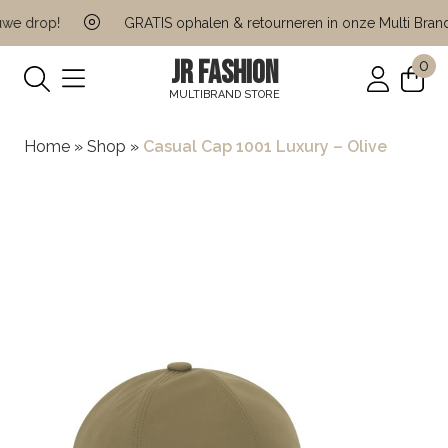
e drop!
GRATIS ophalen & retourneren in onze Multi Brand 
JR FASHION
0
MULTIBRAND STORE
Home
»
Shop
»
Casual Cap 1001 Luxury – Olive