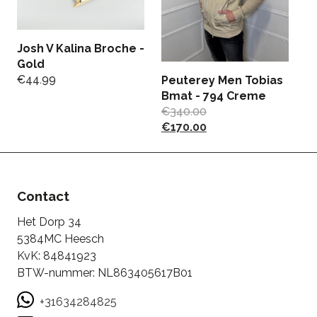
Josh V Kalina Broche -
Gold
€
44.99
Peuterey Men Tobias
Li
Bmat - 794 Creme
B
€
340.00
€
€
170.00
Contact
Het Dorp 34
5384MC Heesch
KvK: 84841923
BTW-nummer: NL863405617B01
+31634284825