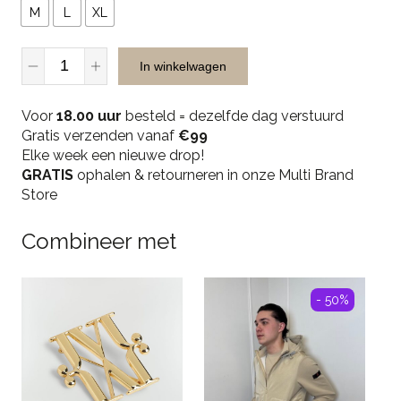
M
L
XL
Casual
In winkelwagen
Cap
1001
Voor
Luxury
18.00 uur
besteld = dezelfde dag verstuurd
Gratis verzenden vanaf
-
€99
Elke week een nieuwe drop!
Olive
GRATIS
quantity
ophalen & retourneren in onze Multi Brand
Store
Combineer met
- 50%