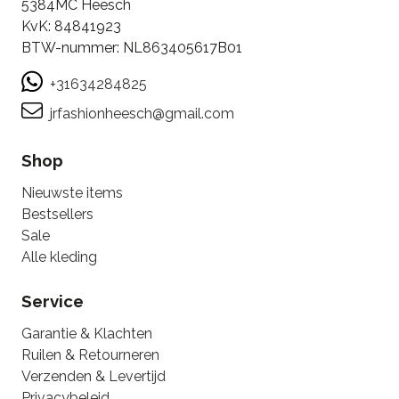
5384MC Heesch
KvK: 84841923
BTW-nummer: NL863405617B01
+31634284825
jrfashionheesch@gmail.com
Shop
Nieuwste items
Bestsellers
Sale
Alle kleding
Service
Garantie & Klachten
Ruilen & Retourneren
Verzenden & Levertijd
Privacybeleid