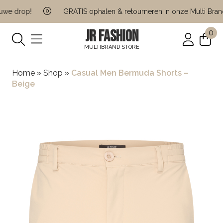
e drop!
GRATIS ophalen & retourneren in onze Multi Brand 
JR FASHION
0
MULTIBRAND STORE
Home
»
Shop
»
Casual Men Bermuda Shorts –
Beige