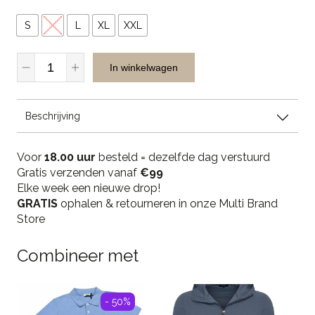
S
M
L
XL
XXL
Casual
In winkelwagen
Men
Bermuda
Shorts
Beschrijving
-
Beige
quantity
Voor
18.00 uur
besteld = dezelfde dag verstuurd
Gratis verzenden vanaf
€99
Elke week een nieuwe drop!
GRATIS
ophalen & retourneren in onze Multi Brand
Store
Combineer met
- 50%