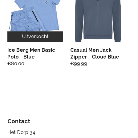
Uitverkocht
Ice Berg Men Basic
Casual Men Jack
Polo - Blue
Zipper - Cloud Blue
€
80.00
€
99.99
P
Mi
2
€
€
Contact
Het Dorp 34