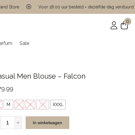
Store
Voor 18.00 uur besteld = dezelfde dag verstuurd
0
arfum
Sale
asual Men Blouse – Falcon
79.99
M
L
XL
XXL
XXXL
Casual
In winkelwagen
Men
Blouse