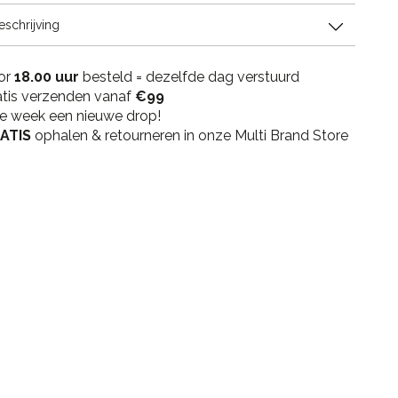
-
eschrijving
Falcon
quantity
or
18.00 uur
besteld = dezelfde dag verstuurd
atis verzenden vanaf
€99
ke week een nieuwe drop!
ATIS
ophalen & retourneren in onze Multi Brand Store