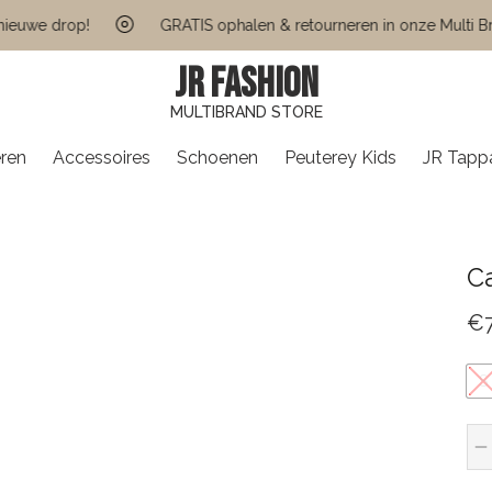
we drop!
GRATIS ophalen & retourneren in onze Multi Brand 
JR FASHION
MULTIBRAND STORE
ren
Accessoires
Schoenen
Peuterey Kids
JR Tapp
C
€
S