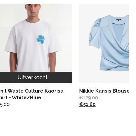
Uitverkocht
n't Waste Culture Kaorisa
Nikkie Kansis Blouse - 
hirt - White/Blue
€
129.00
5.00
€
51.60