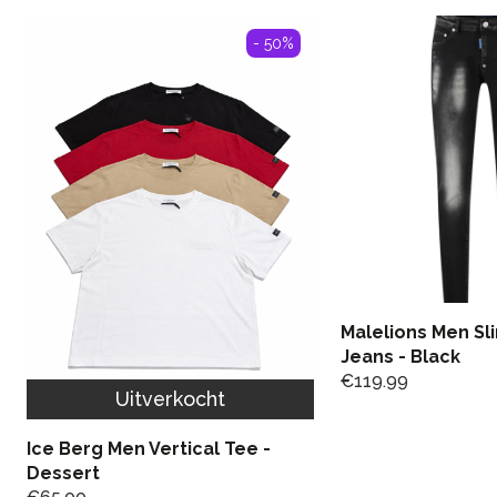
- 50%
Malelions Men Sl
Jeans - Black
€
119.99
Uitverkocht
Ice Berg Men Vertical Tee -
Dessert