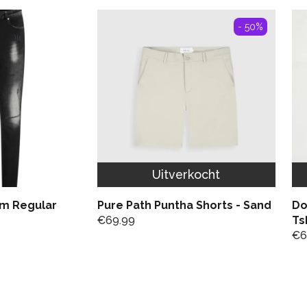
- 50%
Uitverkocht
im Regular
Pure Path Puntha Shorts - Sand
Do
€
69.99
Ts
€
6