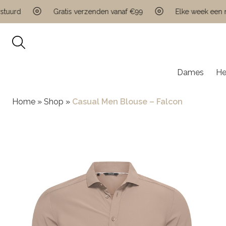
rd
Gratis verzenden vanaf €99
Elke week een nieu
Dames
He
Home
»
Shop
»
Casual Men Blouse – Falcon