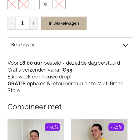
S
M
L
XL
XXL
Casual
In winkelwagen
Men
Chino
Pantalon
Beschrijving
-
Kit
quantity
Voor
18.00 uur
besteld = dezelfde dag verstuurd
Gratis verzenden vanaf
€99
Elke week een nieuwe drop!
GRATIS
ophalen & retourneren in onze Multi Brand
Store
Combineer met
- 50%
- 50%