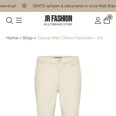
e drop!
GRATIS ophalen & retourneren in onze Multi Brand 
JR FASHION
0
MULTIBRAND STORE
Home
»
Shop
»
Casual Men Chino Pantalon – Kit