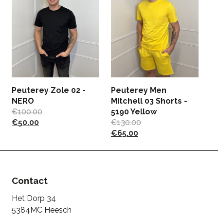
M
B
B
Peuterey Zole 02 -
Peuterey Men
€
NERO
Mitchell 03 Shorts -
€
100.00
5190 Yellow
€
50.00
€
130.00
€
65.00
Contact
Het Dorp 34
5384MC Heesch