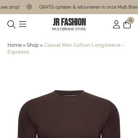
e drop!
GRATIS ophalen & retourneren in onze Multi Brand 
JR FASHION
0
MULTIBRAND STORE
Home
»
Shop
»
Casual Men Cotton Longsleeve –
Espresso