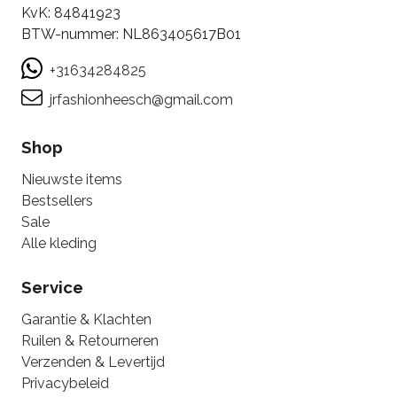
KvK: 84841923
BTW-nummer: NL863405617B01
+31634284825
jrfashionheesch@gmail.com
Shop
Nieuwste items
Bestsellers
Sale
Alle kleding
Service
Garantie & Klachten
Ruilen & Retourneren
Verzenden & Levertijd
Privacybeleid