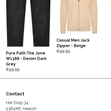
Casual Men Jack
C
Zipper - Beige
H
€
99.99
G
Pure Path The Jone
€
W1388 - Denim Dark
€
Grey
€
99.99
Contact
Het Dorp 34
5384MC Heesch