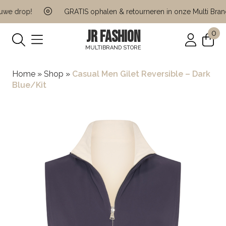
e drop!
GRATIS ophalen & retourneren in onze Multi Brand S
JR FASHION
0
MULTIBRAND STORE
Home
»
Shop
»
Casual Men Gilet Reversible – Dark
Blue/Kit