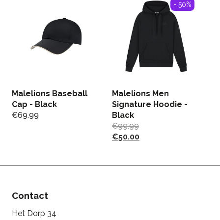
- 50%
Malelions Baseball
Malelions Men
U
Cap - Black
Signature Hoodie -
J
€
69.99
Black
€
€
99.99
€
50.00
Contact
Het Dorp 34