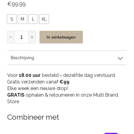
€
99.99
S
M
L
XL
Casual
In winkelwagen
Men
Gilet
Reversible
Beschrijving
-
Dark
Blue/Kit
Voor
18.00 uur
besteld = dezelfde dag verstuurd
quantity
Gratis verzenden vanaf
€99
Elke week een nieuwe drop!
GRATIS
ophalen & retourneren in onze Multi Brand
Store
Combineer met