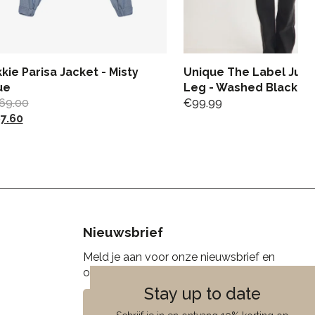
kkie Parisa Jacket - Misty
Unique The Label Jun
ue
Leg - Washed Black
69.00
€
99.99
7.60
Nieuwsbrief
Meld je aan voor onze nieuwsbrief en
ontvang 10% korting!
Stay up to date
Aanmelden