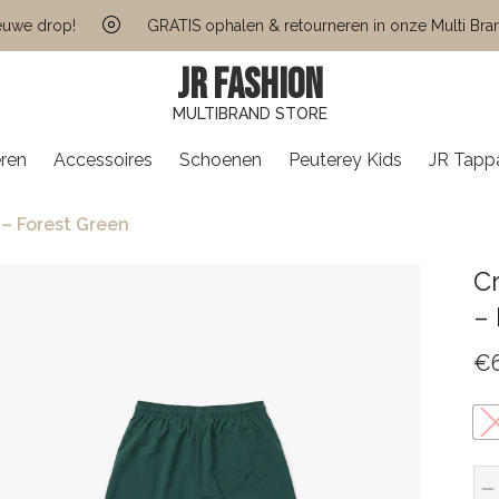
e drop!
GRATIS ophalen & retourneren in onze Multi Brand S
JR FASHION
MULTIBRAND STORE
ren
Accessoires
Schoenen
Peuterey Kids
JR Tapp
 – Forest Green
Cr
– 
€
X