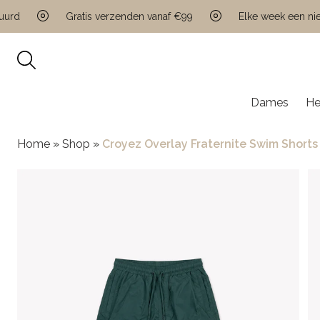
d
Gratis verzenden vanaf €99
Elke week een nieuw
Dames
He
Home
»
Shop
»
Croyez Overlay Fraternite Swim Shorts