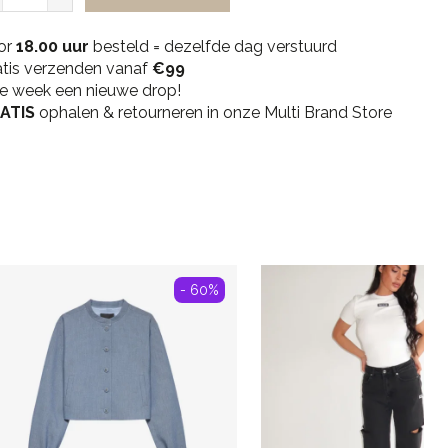
Overlay
Fraternite
or
Swim
18.00 uur
besteld = dezelfde dag verstuurd
atis verzenden vanaf
Shorts
€99
ke week een nieuwe drop!
-
ATIS
Forest
ophalen & retourneren in onze Multi Brand Store
Green
quantity
- 60%