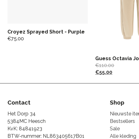
Croyez Sprayed Short - Purple
€
75.00
Guess Octavia Jo
€
110.00
€
55.00
Contact
Shop
Het Dorp 34
Nieuwste it
5384MC Heesch
Bestsellers
KvK: 84841923
Sale
BTW-nummer: NL863405617B01
Alle kleding