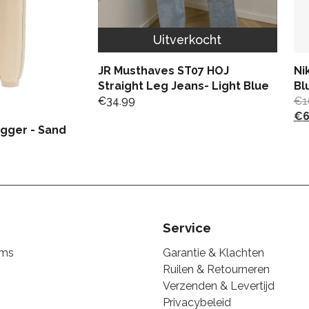
Uitverkocht
JR Musthaves ST07 HOJ
Ni
Straight Leg Jeans- Light Blue
Bl
€
34.99
€
1
€
6
gger - Sand
Service
ems
Garantie & Klachten
Ruilen & Retourneren
Verzenden & Levertijd
Privacybeleid