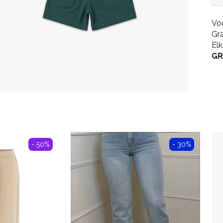
Vo
Gr
El
GR
- 50%
- 30%