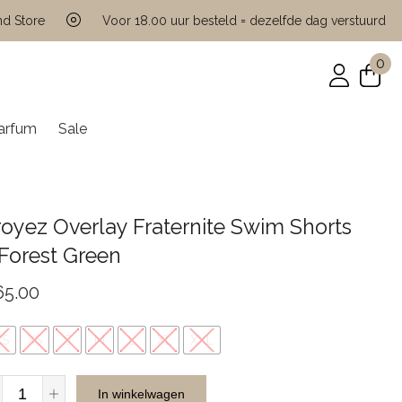
tore
Voor 18.00 uur besteld = dezelfde dag verstuurd
0
arfum
Sale
oyez Overlay Fraternite Swim Shorts
Forest Green
65.00
XS
XS
S
M
L
XL
XXL
Croyez
In winkelwagen