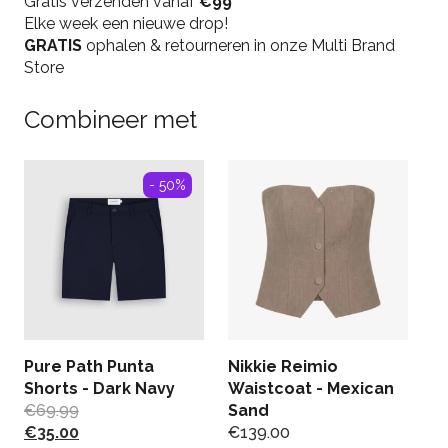
Gratis verzenden vanaf
-
€99
Elke week een nieuwe drop!
Black/Orange
GRATIS
quantity
ophalen & retourneren in onze Multi Brand
Store
Combineer met
- 50%
Pure Path Punta
Nikkie Reimio
C
Shorts - Dark Navy
Waistcoat - Mexican
L
€
69.99
Sand
G
€
35.00
€
139.00
€