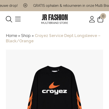
uwe drop!
GRATIS ophalen & retourneren in onze Multi Bran
JR FASHION
0
MULTIBRAND STORE
Home
»
Shop
»
Croyez Service Dept Longsleeve –
Black/Orange