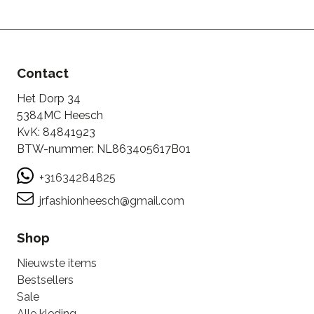
Contact
Het Dorp 34
5384MC Heesch
KvK: 84841923
BTW-nummer: NL863405617B01
+31634284825
jrfashionheesch@gmail.com
Shop
Nieuwste items
Bestsellers
Sale
Alle kleding