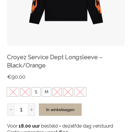
Croyez Service Dept Longsleeve –
Black/Orange
€
90.00
XXS
XS
S
M
L
XL
XXL
Croyez
In winkelwagen
Service
Dept
Voor
Longsleeve
18.00 uur
besteld = dezelfde dag verstuurd