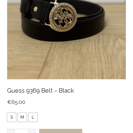
Guess 9369 Belt – Black
€
65.00
S
M
L
Guess