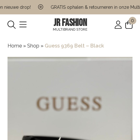
 nieuwe drop!
GRATIS ophalen & retourneren in onze Multi 
JR FASHION
0
MULTIBRAND STORE
Home
»
Shop
»
Guess 9369 Belt – Black