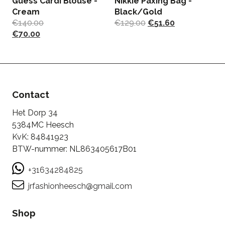
Guess Cardi Blouse -
Nikkie Paxing Bag -
Jo
Cream
Black/Gold
S
€
140.00
€
129.00
€
51.60
€
€
70.00
€
Contact
Het Dorp 34
5384MC Heesch
KvK: 84841923
BTW-nummer: NL863405617B01
+31634284825
jrfashionheesch@gmail.com
Shop