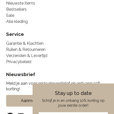
Nieuwste items
Bestsellers
Sale
Alle kleding
Service
Garantie & Klachten
Ruilen & Retourneren
Verzenden & Levertijd
Privacybeleid
Nieuwsbrief
Meld je aan voor onze nieuwsbrief en ontvang 10%
korting!
Stay up to date
Aanmelden
Schrijf je in en ontvang 10% korting op
jouw eerste order!