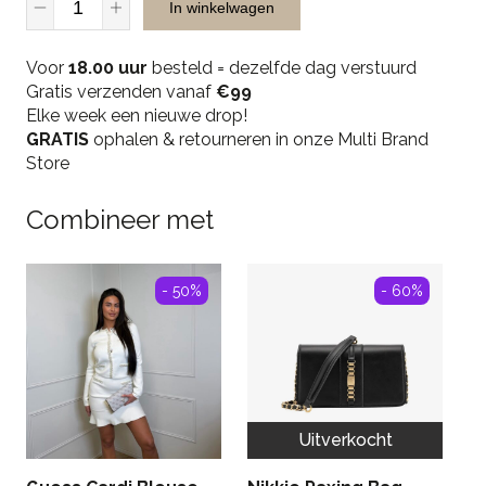
In winkelwagen
9369
Belt
Voor
-
18.00 uur
besteld = dezelfde dag verstuurd
Gratis verzenden vanaf
Black
€99
Elke week een nieuwe drop!
quantity
GRATIS
ophalen & retourneren in onze Multi Brand
Store
Combineer met
- 50%
- 60%
Uitverkocht