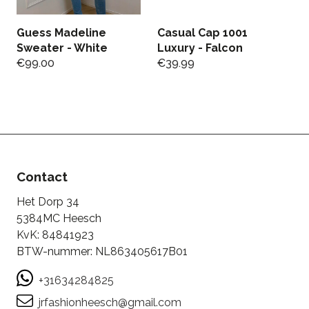
Guess Madeline
Casual Cap 1001
J
Sweater - White
Luxury - Falcon
B
€
99.00
€
39.99
B
€
Contact
Het Dorp 34
5384MC Heesch
KvK: 84841923
BTW-nummer: NL863405617B01
+31634284825
jrfashionheesch@gmail.com