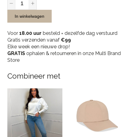
Guess
Maxine
Girlfriend
In winkelwagen
Crossbody
-
Voor
18.00 uur
besteld = dezelfde dag verstuurd
Black
Gratis verzenden vanaf
€99
quantity
Elke week een nieuwe drop!
GRATIS
ophalen & retourneren in onze Multi Brand
Store
Combineer met