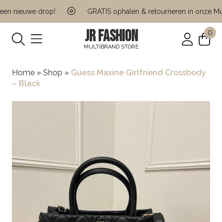
n nieuwe drop!
GRATIS ophalen & retourneren in onze Multi
JR FASHION
0
MULTIBRAND STORE
Home
»
Shop
»
Guess Maxine Girlfriend Crossbody
– Black