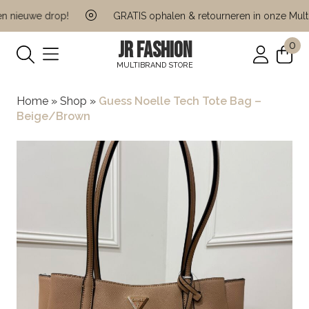
 nieuwe drop!
GRATIS ophalen & retourneren in onze Multi 
JR FASHION
0
MULTIBRAND STORE
Home
»
Shop
»
Guess Noelle Tech Tote Bag –
Beige/Brown