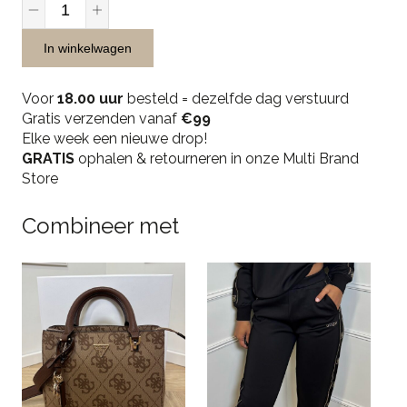
Guess
Noelle
Tech
In winkelwagen
Tote
Bag
Voor
18.00 uur
besteld = dezelfde dag verstuurd
-
Gratis verzenden vanaf
€99
Beige/Brown
Elke week een nieuwe drop!
quantity
GRATIS
ophalen & retourneren in onze Multi Brand
Store
Combineer met