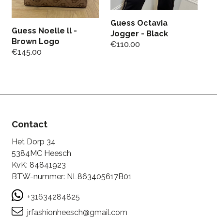
Guess Octavia
G
Guess Noelle ll -
Jogger - Black
B
Brown Logo
€
110.00
€
€
145.00
Contact
Het Dorp 34
5384MC Heesch
KvK: 84841923
BTW-nummer: NL863405617B01
+31634284825
jrfashionheesch@gmail.com