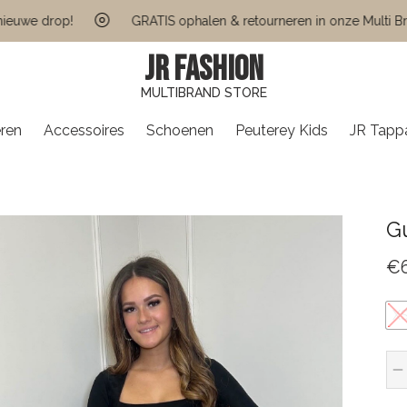
 drop!
GRATIS ophalen & retourneren in onze Multi Brand St
JR FASHION
MULTIBRAND STORE
ren
Accessoires
Schoenen
Peuterey Kids
JR Tapp
G
€
X