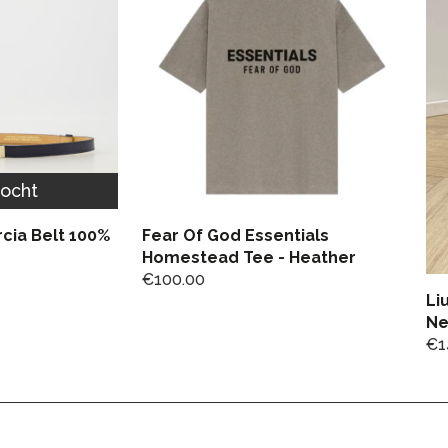
kocht
cia Belt 100%
Fear Of God Essentials
Homestead Tee - Heather
€
100.00
Li
Ne
€
1