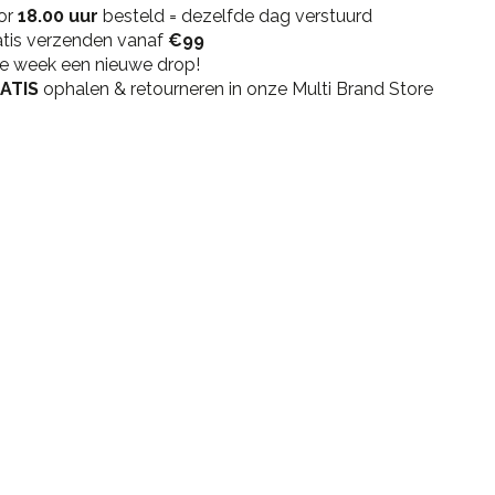
or
Black
18.00 uur
besteld = dezelfde dag verstuurd
atis verzenden vanaf
quantity
€99
ke week een nieuwe drop!
ATIS
ophalen & retourneren in onze Multi Brand Store