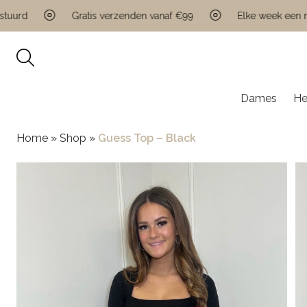
Gratis verzenden vanaf €99
Elke week een nieuwe
Dames
He
Home
»
Shop
»
Guess Top – Black