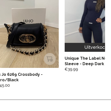
Uitverkocht
Unique The Label Nen
Sleeve - Deep Dark Na
€
39.99
u Jo 6269 Crossbody -
ro/Black
45.00