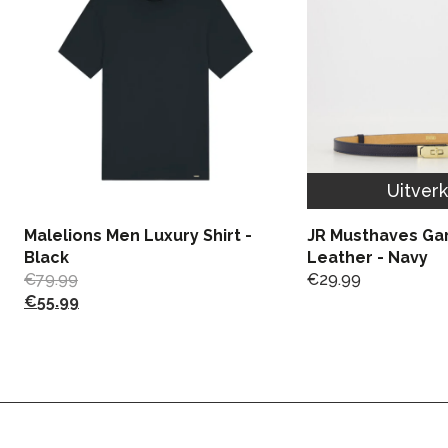
Uitver
Malelions Men Luxury Shirt -
JR Musthaves Gar
Black
Leather - Navy
€
79.99
€
29.99
€
55.99