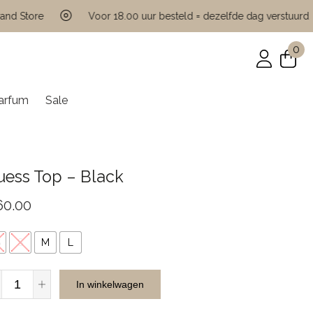
ore
Voor 18.00 uur besteld = dezelfde dag verstuurd
0
arfum
Sale
uess Top – Black
60.00
S
S
M
L
Guess
In winkelwagen
Top
-