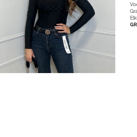
Vo
Gr
El
GR