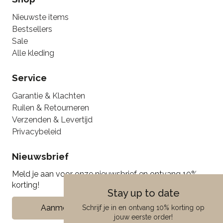
Nieuwste items
Bestsellers
Sale
Alle kleding
Service
Garantie & Klachten
Ruilen & Retourneren
Verzenden & Levertijd
Privacybeleid
Nieuwsbrief
Meld je aan voor onze nieuwsbrief en ontvang 10%
korting!
Stay up to date
Aanmelden
Schrijf je in en ontvang 10% korting op
jouw eerste order!