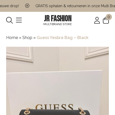
uwe drop!
GRATIS ophalen & retourneren in onze Multi Brand
JR FASHION
0
MULTIBRAND STORE
Home
»
Shop
»
Guess Yesbra Bag – Black