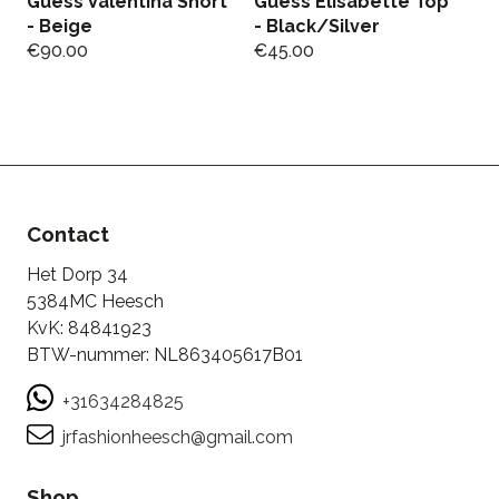
Guess Valentina Short
Guess Elisabette Top
J
- Beige
- Black/Silver
o
€
90.00
€
45.00
C
€
Contact
Het Dorp 34
5384MC Heesch
KvK: 84841923
BTW-nummer: NL863405617B01
+31634284825
jrfashionheesch@gmail.com
Shop