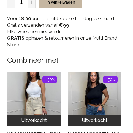
In winkelwagen
Yesbra
Bag
Voor
-
18.00 uur
besteld = dezelfde dag verstuurd
Gratis verzenden vanaf
Black
€99
Elke week een nieuwe drop!
quantity
GRATIS
ophalen & retourneren in onze Multi Brand
Store
Combineer met
- 50%
- 50%
Uitverkocht
Uitverkocht