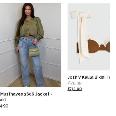
Josh V Kalila Bikini Top
€
79.99
€
32.00
 Musthaves 3606 Jacket -
aki
4.99