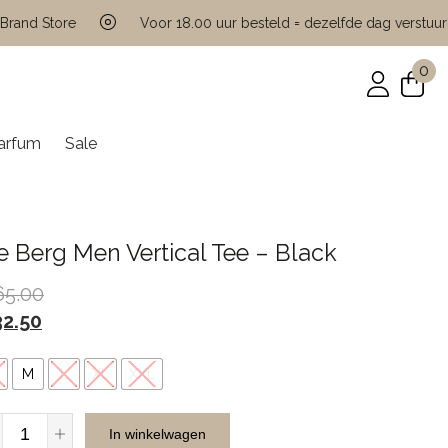
d Store
Voor 18.00 uur besteld = dezelfde dag verstuurd
0
arfum
Sale
e Berg Men Vertical Tee – Black
65.00
32.50
M
L
XL
XXL
Ice
In winkelwagen
Berg