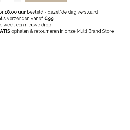
Men
or
Vertical
18.00 uur
besteld = dezelfde dag verstuurd
atis verzenden vanaf
Tee
€99
ke week een nieuwe drop!
-
ATIS
Black
ophalen & retourneren in onze Multi Brand Store
quantity