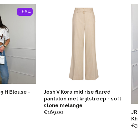
- 66%
9 H Blouse -
Josh V Kora mid rise flared
pantalon met krijtstreep - soft
stone melange
JR
€
169.00
Kh
€
3