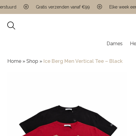
uurd
Gratis verzenden vanaf €99
Elke week een nie
Dames
He
Home
»
Shop
»
Ice Berg Men Vertical Tee – Black