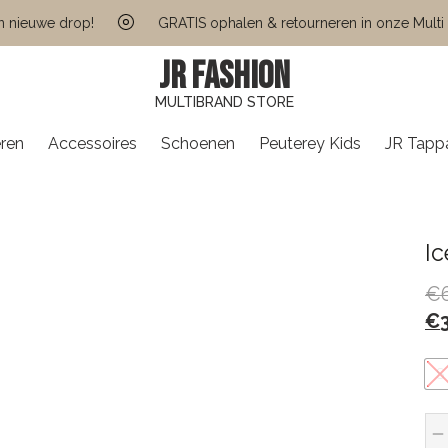
uwe drop!
GRATIS ophalen & retourneren in onze Multi Bran
JR FASHION
MULTIBRAND STORE
ren
Accessoires
Schoenen
Peuterey Kids
JR Tapp
Ic
€
€
S