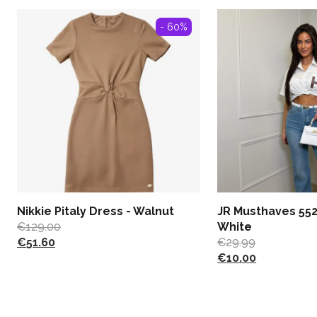
- 60%
Nikkie Pitaly Dress - Walnut
JR Musthaves 552
€
129.00
White
€
51.60
€
29.99
€
10.00