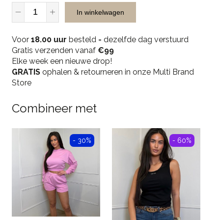
Josh
In winkelwagen
V
Elsa
Voor
Skirt-
18.00 uur
besteld = dezelfde dag verstuurd
Gratis verzenden vanaf
Dark
€99
Elke week een nieuwe drop!
Pistachio
GRATIS
quantity
ophalen & retourneren in onze Multi Brand
Store
Combineer met
- 30%
- 60%