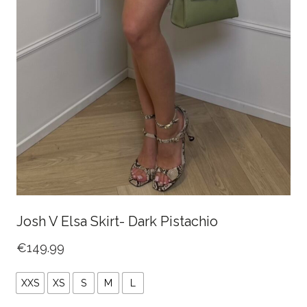
Josh V Elsa Skirt- Dark Pistachio
€
149.99
XXS
XS
S
M
L