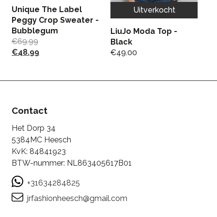
Unique The Label
J
Uitverkocht
Peggy Crop Sweater -
- 
Bubblegum
€
LiuJo Moda Top -
€
69.99
€
Black
€
48.99
€
49.00
Contact
Het Dorp 34
5384MC Heesch
KvK: 84841923
BTW-nummer: NL863405617B01
+31634284825
jrfashionheesch@gmail.com