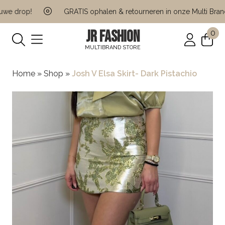
e drop!
GRATIS ophalen & retourneren in onze Multi Brand 
JR FASHION
0
MULTIBRAND STORE
Home
»
Shop
»
Josh V Elsa Skirt- Dark Pistachio