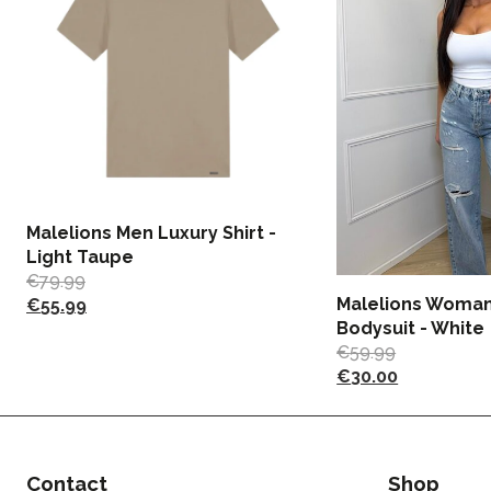
Malelions Men Luxury Shirt -
Light Taupe
€
79.99
Malelions Woma
€
55.99
Bodysuit - White
€
59.99
€
30.00
Contact
Shop