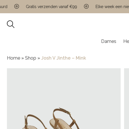
Gratis verzenden vanaf €99
Elke week een nieuwe 
Dames
He
Home
»
Shop
»
Josh V Jinthe – Mink