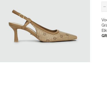
Vo
Gr
El
GR