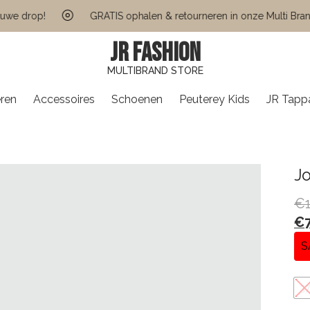
drop!
GRATIS ophalen & retourneren in onze Multi Brand St
JR FASHION
MULTIBRAND STORE
ren
Accessoires
Schoenen
Peuterey Kids
JR Tapp
Jo
€
€
S
37