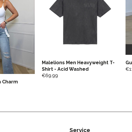
Malelions Men Heavyweight T-
Gu
Shirt - Acid Washed
€
1
€
69.99
n Charm
Service