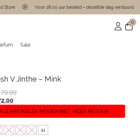
ore
Voor 18.00 uur besteld = dezelfde dag verstuurd
0
arfum
Sale
sh V Jinthe – Mink
179.99
72.00
ALE ARTIKELEN MOGEN NIET MEER RETOUR
38
39
40
41