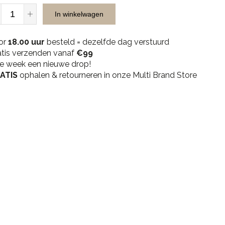
Josh
In winkelwagen
V
Jinthe
or
-
18.00 uur
besteld = dezelfde dag verstuurd
atis verzenden vanaf
Mink
€99
ke week een nieuwe drop!
quantity
ATIS
ophalen & retourneren in onze Multi Brand Store