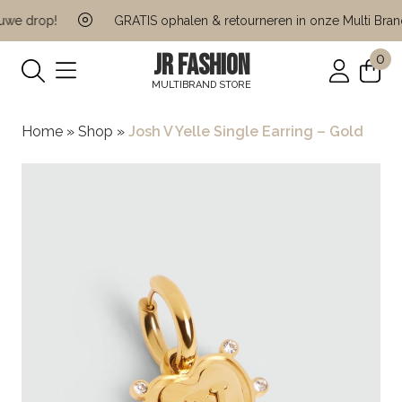
we drop!
GRATIS ophalen & retourneren in onze Multi Brand 
JR FASHION
0
MULTIBRAND STORE
Home
»
Shop
»
Josh V Yelle Single Earring – Gold