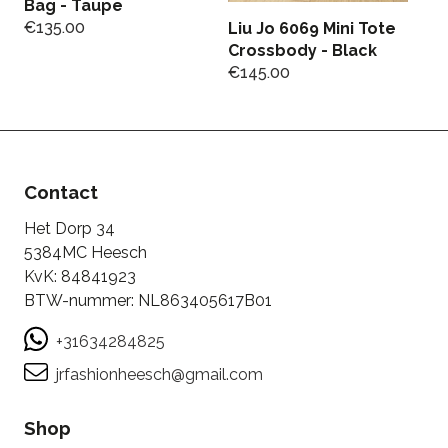
Bag - Taupe
€
135.00
Liu Jo 6069 Mini Tote
Li
Crossbody - Black
L
€
145.00
€
Contact
Het Dorp 34
5384MC Heesch
KvK: 84841923
BTW-nummer: NL863405617B01
+31634284825
jrfashionheesch@gmail.com
Shop