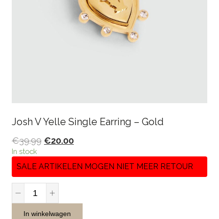
Josh V Yelle Single Earring – Gold
€
39.99
€
20.00
In stock
SALE ARTIKELEN MOGEN NIET MEER RETOUR
Josh
V
Yelle
In winkelwagen