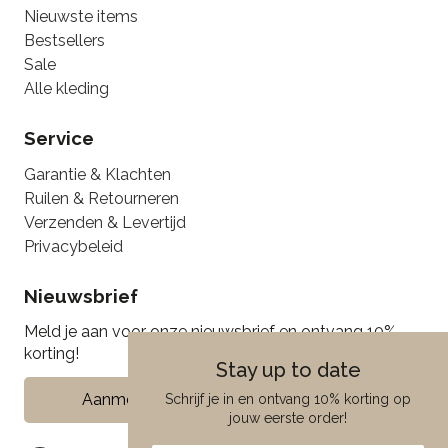
Nieuwste items
Bestsellers
Sale
Alle kleding
Service
Garantie & Klachten
Ruilen & Retourneren
Verzenden & Levertijd
Privacybeleid
Nieuwsbrief
Meld je aan voor onze nieuwsbrief en ontvang 10%
korting!
Stay up to date
Aanmelden
Schrijf je in en ontvang 10% korting op
jouw eerste order!