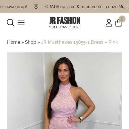
ieuwe drop!
GRATIS ophalen & retourneren in onze Multi Br
JR FASHION
0
MULTIBRAND STORE
Home
»
Shop
»
JR Musthaves 15855-1 Dress – Pink