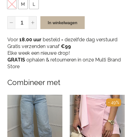
S
M
L
JR
In winkelwagen
Musthaves
15855-
Voor
1
18.00 uur
besteld = dezelfde dag verstuurd
Gratis verzenden vanaf
Dress
€99
Elke week een nieuwe drop!
-
GRATIS
Pink
ophalen & retourneren in onze Multi Brand
Store
quantity
Combineer met
- 49%