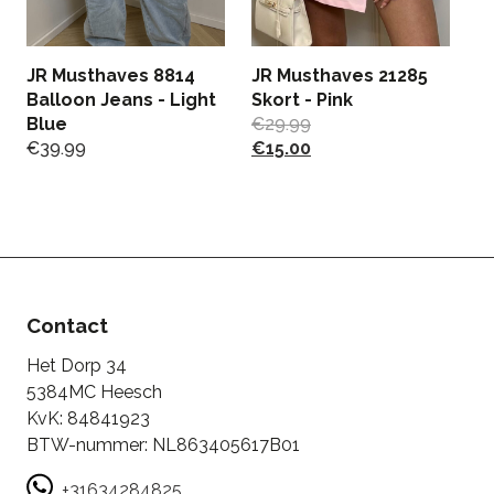
JR Musthaves 8814
JR Musthaves 21285
Balloon Jeans - Light
Skort - Pink
Blue
€
29.99
G
€
39.99
€
15.00
B
€
€
Contact
Het Dorp 34
5384MC Heesch
KvK: 84841923
BTW-nummer: NL863405617B01
+31634284825