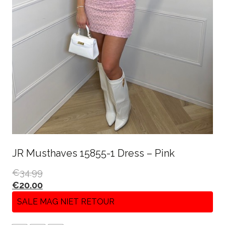
JR Musthaves 15855-1 Dress – Pink
€
34.99
€
20.00
SALE MAG NIET RETOUR