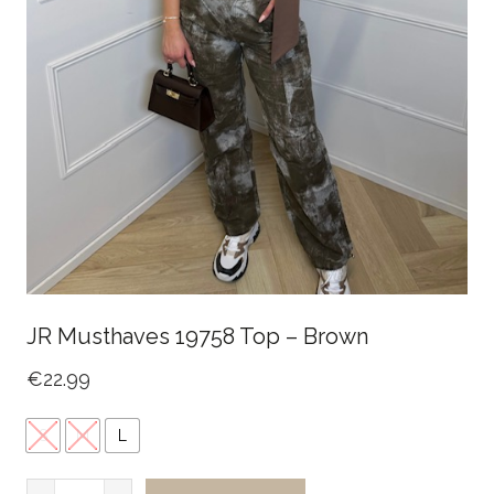
JR Musthaves 19758 Top – Brown
€
22.99
S
M
L
JR