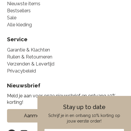
Nieuwste items
Bestsellers
Sale
Alle kleding
Service
Garantie & Klachten
Ruilen & Retourneren
Verzenden & Levertijd
Privacybeleid
Nieuwsbrief
Meld je aan voor onze nieuwsbrief en ontvang 10%
korting!
Stay up to date
Aanmelden
Schrijf je in en ontvang 10% korting op
jouw eerste order!