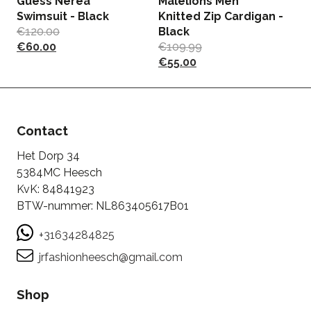
Guess Nerea
Malelions Men
Swimsuit - Black
Knitted Zip Cardigan -
€
120.00
Black
J
€
60.00
€
109.99
- 
€
55.00
€
Contact
Het Dorp 34
5384MC Heesch
KvK: 84841923
BTW-nummer: NL863405617B01
+31634284825
jrfashionheesch@gmail.com
Shop