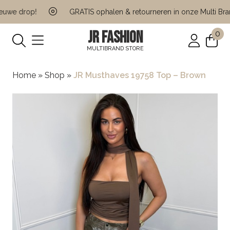
we drop!
GRATIS ophalen & retourneren in onze Multi Brand
JR FASHION
0
MULTIBRAND STORE
Home
»
Shop
»
JR Musthaves 19758 Top – Brown