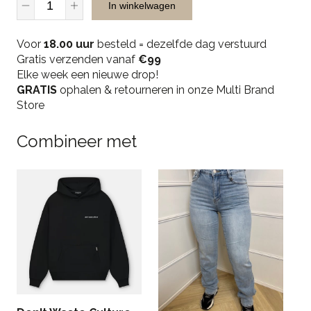
In winkelwagen
Musthaves
2301
Voor
Jeans
18.00 uur
besteld = dezelfde dag verstuurd
Gratis verzenden vanaf
White
€99
Elke week een nieuwe drop!
quantity
GRATIS
ophalen & retourneren in onze Multi Brand
Store
Combineer met