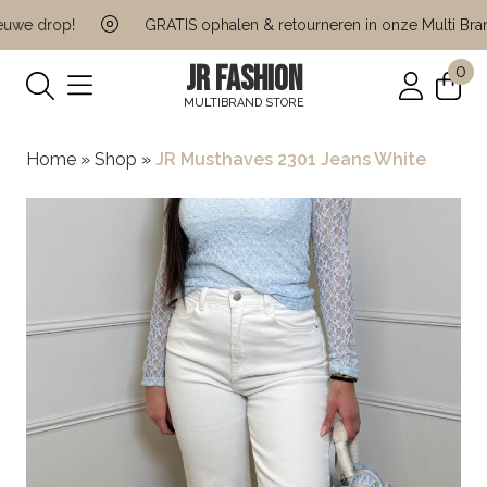
we drop!
GRATIS ophalen & retourneren in onze Multi Brand
JR FASHION
0
MULTIBRAND STORE
Home
»
Shop
»
JR Musthaves 2301 Jeans White