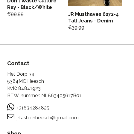
Don't Waste Culture
M
Ray - Black/White
Kn
€
99.99
O
JR Musthaves 6272-4
€
Tall Jeans - Denim
€
€
39.99
Contact
Het Dorp 34
5384MC Heesch
KvK: 84841923
BTW-nummer: NL863405617B01
+31634284825
jrfashionheesch@gmail.com
Shop