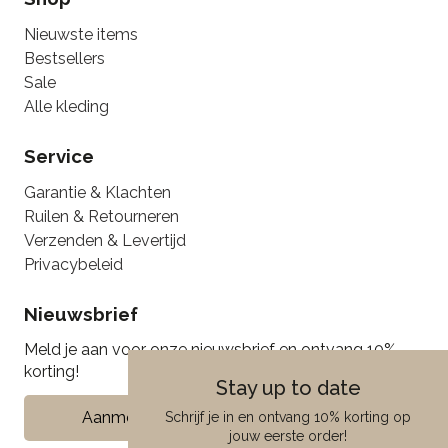
Nieuwste items
Bestsellers
Sale
Alle kleding
Service
Garantie & Klachten
Ruilen & Retourneren
Verzenden & Levertijd
Privacybeleid
Nieuwsbrief
Meld je aan voor onze nieuwsbrief en ontvang 10%
korting!
Stay up to date
Aanmelden
Schrijf je in en ontvang 10% korting op
jouw eerste order!