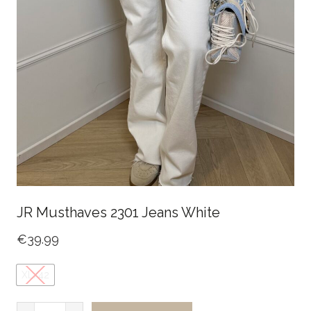
JR Musthaves 2301 Jeans White
€
39.99
XL/42
JR