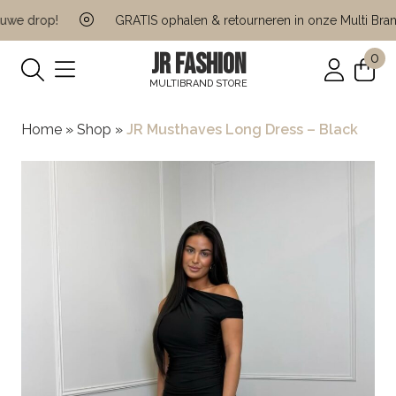
we drop!
GRATIS ophalen & retourneren in onze Multi Brand 
JR FASHION
0
MULTIBRAND STORE
Home
»
Shop
»
JR Musthaves Long Dress – Black