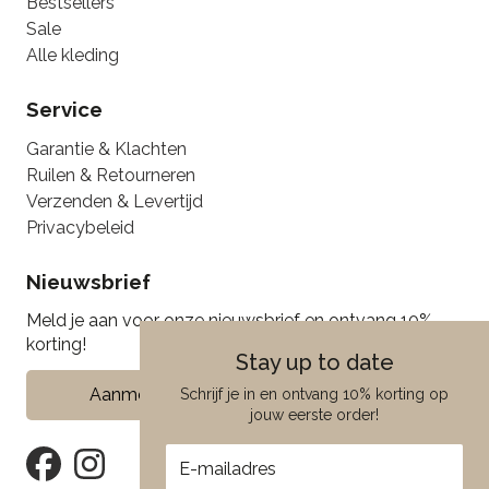
Bestsellers
Sale
Alle kleding
Service
Garantie & Klachten
Ruilen & Retourneren
Verzenden & Levertijd
Privacybeleid
Nieuwsbrief
Meld je aan voor onze nieuwsbrief en ontvang 10%
korting!
Stay up to date
Aanmelden
Schrijf je in en ontvang 10% korting op
jouw eerste order!