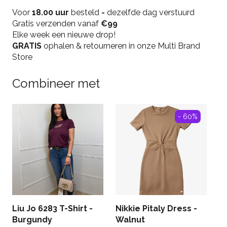
Long
Voor
Dress
18.00 uur
besteld = dezelfde dag verstuurd
Gratis verzenden vanaf
-
€99
Elke week een nieuwe drop!
Black
GRATIS
quantity
ophalen & retourneren in onze Multi Brand
Store
Combineer met
- 60%
Liu Jo 6283 T-Shirt -
Nikkie Pitaly Dress -
R
Burgundy
Walnut
R