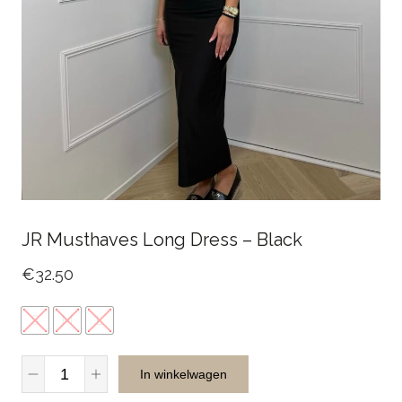
JR Musthaves Long Dress – Black
€
32.50
S
M
L
JR
In winkelwagen
Musthaves