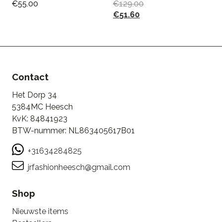
€
55.00
€
129.00
Sk
€
51.60
€
Contact
Het Dorp 34
5384MC Heesch
KvK: 84841923
BTW-nummer: NL863405617B01
+31634284825
jrfashionheesch@gmail.com
Shop
Nieuwste items