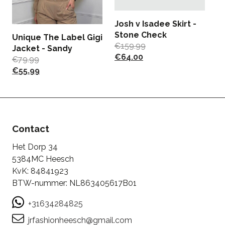
Josh v Isadee Skirt -
G
Stone Check
- 
Unique The Label Gigi
€
159.99
€
Jacket - Sandy
€
64.00
€
79.99
€
55.99
Contact
Het Dorp 34
5384MC Heesch
KvK: 84841923
BTW-nummer: NL863405617B01
+31634284825
jrfashionheesch@gmail.com