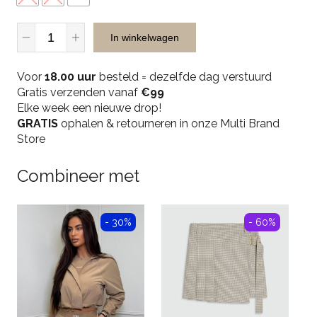
JR
In winkelwagen
Musthaves
3602
Voor
Blouse
18.00 uur
besteld = dezelfde dag verstuurd
Gratis verzenden vanaf
-
€99
Elke week een nieuwe drop!
Yellow
GRATIS
quantity
ophalen & retourneren in onze Multi Brand
Store
Combineer met
- 30%
- 60%