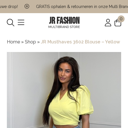
e drop!
GRATIS ophalen & retourneren in onze Multi Brand 
JR FASHION
0
MULTIBRAND STORE
Home
»
Shop
»
JR Musthaves 3602 Blouse – Yellow