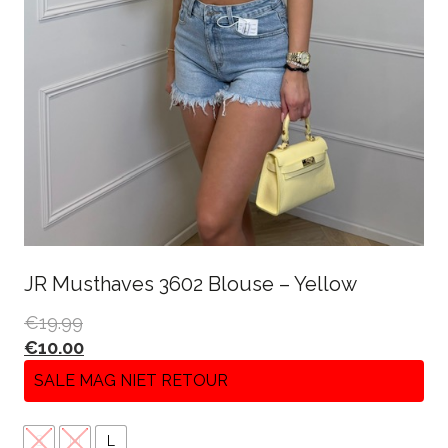
JR Musthaves 3602 Blouse – Yellow
€
19.99
€
10.00
SALE MAG NIET RETOUR
S
M
L