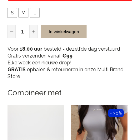
S
M
L
JR
In winkelwagen
Musthaves
3809
Voor
Skort
18.00 uur
besteld = dezelfde dag verstuurd
Gratis verzenden vanaf
-
€99
Elke week een nieuwe drop!
Pink
GRATIS
quantity
ophalen & retourneren in onze Multi Brand
Store
Combineer met
- 30%