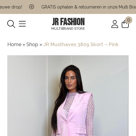
we drop!
GRATIS ophalen & retourneren in onze Multi Brand
JR FASHION
0
MULTIBRAND STORE
Home
»
Shop
»
JR Musthaves 3809 Skort – Pink