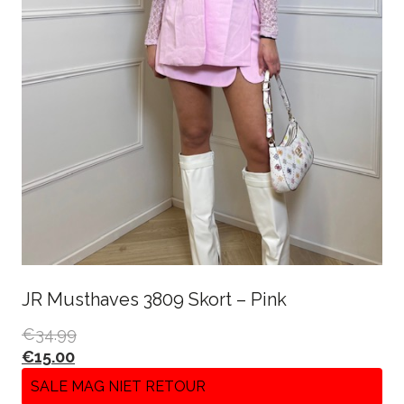
JR Musthaves 3809 Skort – Pink
€
34.99
€
15.00
SALE MAG NIET RETOUR