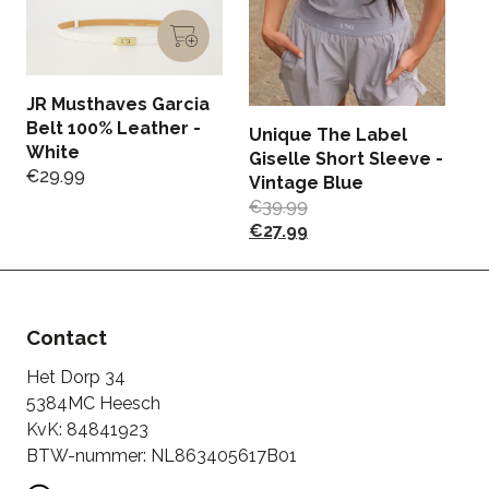
JR Musthaves Garcia
Li
Belt 100% Leather -
W
Unique The Label
White
€
Giselle Short Sleeve -
€
29.99
Vintage Blue
€
39.99
€
27.99
Contact
Het Dorp 34
5384MC Heesch
KvK: 84841923
BTW-nummer: NL863405617B01