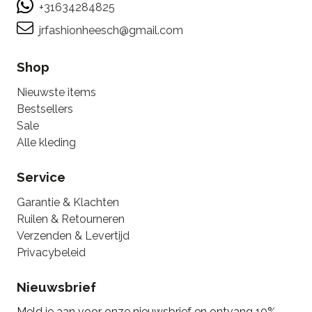
+31634284825
jrfashionheesch@gmail.com
Shop
Nieuwste items
Bestsellers
Sale
Alle kleding
Service
Garantie & Klachten
Ruilen & Retourneren
Verzenden & Levertijd
Privacybeleid
Nieuwsbrief
Meld je aan voor onze nieuwsbrief en ontvang 10%