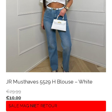
JR Musthaves 5529 H Blouse – White
€
29.99
€
10.00
SALE MAG NIET RETOUR