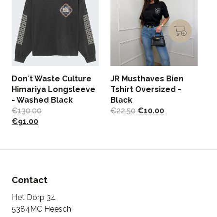
Don´t Waste Culture
JR Musthaves Bien
L
Himariya Longsleeve
Tshirt Oversized -
N
- Washed Black
Black
€
€
130.00
€
22.50
€
10.00
€
91.00
Contact
Het Dorp 34
5384MC Heesch