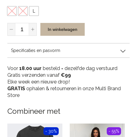
S
M
L
JR
In winkelwagen
Musthaves
5529
H
Specificaties en pasvorm
Blouse
-
White
Voor
18.00 uur
besteld = dezelfde dag verstuurd
quantity
Gratis verzenden vanaf
€99
Elke week een nieuwe drop!
GRATIS
ophalen & retourneren in onze Multi Brand
Store
Combineer met
- 30%
- 55%