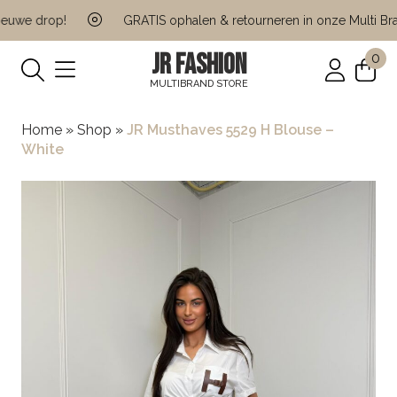
uwe drop!
GRATIS ophalen & retourneren in onze Multi Bran
JR FASHION
0
MULTIBRAND STORE
Home
»
Shop
»
JR Musthaves 5529 H Blouse –
White