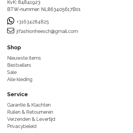
KvK: 84841923
BTW-nummer: NL863405617B01
+31634284825
jrfashionheesch@gmail.com
Shop
Nieuwste items
Bestsellers
Sale
Alle kleding
Service
Garantie & Klachten
Ruilen & Retourneren
Verzenden & Levertijd
Privacybeleid