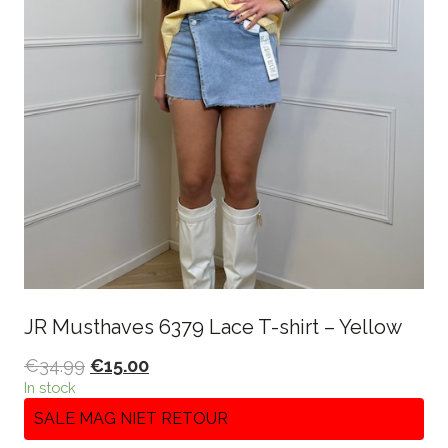
JR Musthaves 6379 Lace T-shirt – Yellow
€
34.99
€
15.00
In stock
SALE MAG NIET RETOUR