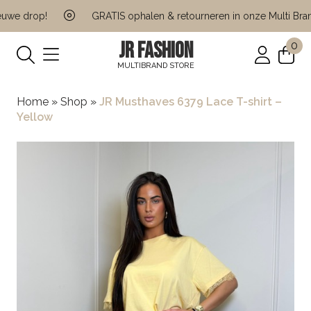
we drop!
GRATIS ophalen & retourneren in onze Multi Brand 
JR FASHION
0
MULTIBRAND STORE
Home
»
Shop
»
JR Musthaves 6379 Lace T-shirt –
Yellow