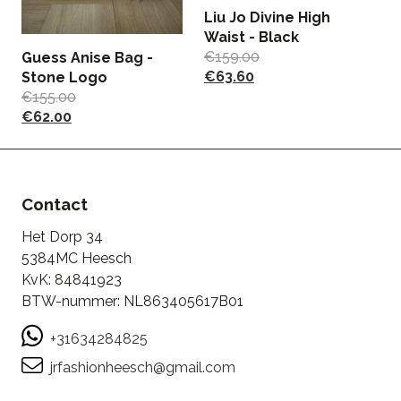
Liu Jo Divine High
F
Waist - Black
E
€
159.00
T
Guess Anise Bag -
€
63.60
€
Stone Logo
€
155.00
€
62.00
Contact
Het Dorp 34
5384MC Heesch
KvK: 84841923
BTW-nummer: NL863405617B01
+31634284825
jrfashionheesch@gmail.com