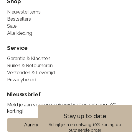
Shop
Nieuwste items
Bestsellers
Sale
Alle kleding
Service
Garantie & Klachten
Ruilen & Retourneren
Verzenden & Levertijd
Privacybeleid
Nieuwsbrief
Meld je aan voor onze nieuwsbrief en ontvang 10%
korting!
Stay up to date
Aanmelden
Schrijf je in en ontvang 10% korting op
jouw eerste order!