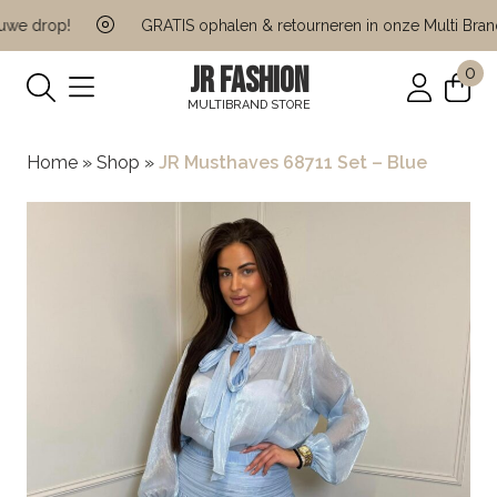
e drop!
GRATIS ophalen & retourneren in onze Multi Brand 
JR FASHION
0
MULTIBRAND STORE
Home
»
Shop
»
JR Musthaves 68711 Set – Blue