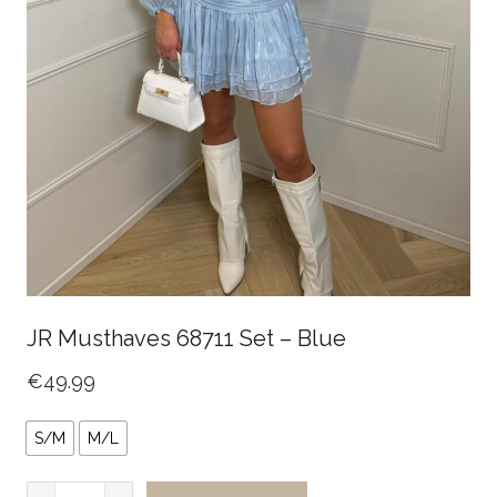
JR Musthaves 68711 Set – Blue
€
49.99
S/M
M/L
JR