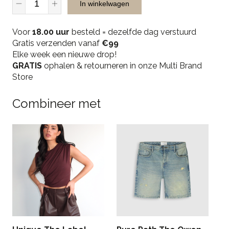
In winkelwagen
Musthaves
68711
Voor
Set
18.00 uur
besteld = dezelfde dag verstuurd
Gratis verzenden vanaf
-
€99
Elke week een nieuwe drop!
Blue
GRATIS
quantity
ophalen & retourneren in onze Multi Brand
Store
Combineer met