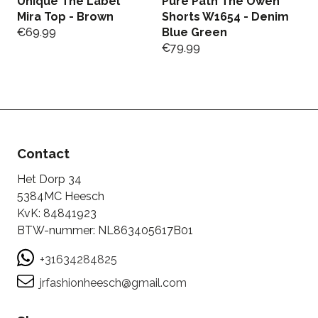
Unique The Label
Pure Path The Owen
G
Mira Top - Brown
Shorts W1654 - Denim
T
€
69.99
Blue Green
€
€
79.99
Contact
Het Dorp 34
5384MC Heesch
KvK: 84841923
BTW-nummer: NL863405617B01
+31634284825
jrfashionheesch@gmail.com