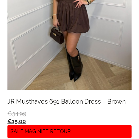
JR Musthaves 691 Balloon Dress – Brown
€
34.99
€
15.00
SALE MAG NIET RETOUR