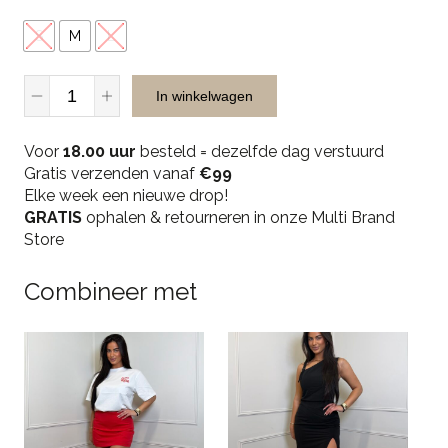
S
M
L
JR
In winkelwagen
Musthaves
691
Voor
Balloon
18.00 uur
besteld = dezelfde dag verstuurd
Gratis verzenden vanaf
Dress
€99
Elke week een nieuwe drop!
-
GRATIS
Brown
ophalen & retourneren in onze Multi Brand
Store
quantity
Combineer met