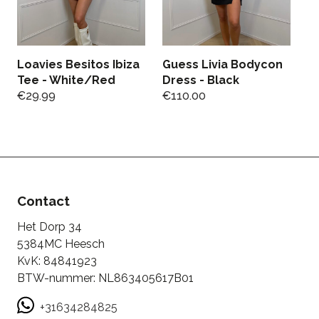
Loavies Besitos Ibiza
Guess Livia Bodycon
J
Tee - White/Red
Dress - Black
D
€
29.99
€
110.00
€
€
Contact
Het Dorp 34
5384MC Heesch
KvK: 84841923
BTW-nummer: NL863405617B01
+31634284825