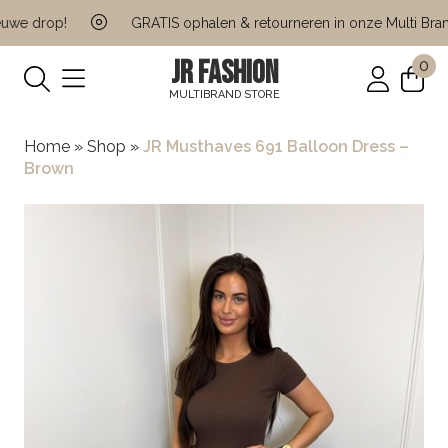
we drop!
GRATIS ophalen & retourneren in onze Multi Brand
JR FASHION
0
MULTIBRAND STORE
Home
»
Shop
»
JR Musthaves 691 Balloon Dress –
Brown