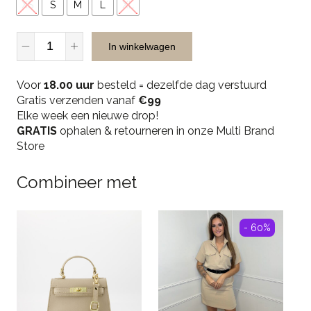
XS
S
M
L
XL
JR
In winkelwagen
Musthaves
805-
Voor
3
18.00 uur
besteld = dezelfde dag verstuurd
Gratis verzenden vanaf
Jeans
€99
Elke week een nieuwe drop!
-
GRATIS
Blue
ophalen & retourneren in onze Multi Brand
Store
quantity
Combineer met
- 60%