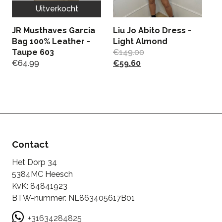
Uitverkocht
JR Musthaves Garcia
Liu Jo Abito Dress -
C
Bag 100% Leather -
Light Almond
- 
Taupe 603
€
149.00
€
€
64.99
€
59.60
Contact
Het Dorp 34
5384MC Heesch
KvK: 84841923
BTW-nummer: NL863405617B01
+31634284825