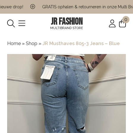
uwe drop!
GRATIS ophalen & retourneren in onze Multi Bran
JR FASHION
0
MULTIBRAND STORE
Home
»
Shop
»
JR Musthaves 805-3 Jeans – Blue