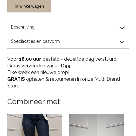
Garcia
In winkelwagen
Belt
100%
Leather
Beschrijving
-
Celeste
Specificaties en pasvorm
Blue
quantity
Voor
18.00 uur
besteld = dezelfde dag verstuurd
Gratis verzenden vanaf
€99
Elke week een nieuwe drop!
GRATIS
ophalen & retourneren in onze Multi Brand
Store
Combineer met