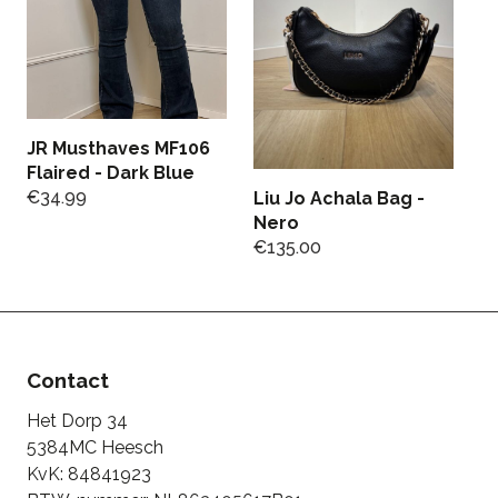
JR Musthaves MF106
Flaired - Dark Blue
€
34.99
Liu Jo Achala Bag -
Li
Nero
B
€
135.00
€
Contact
Het Dorp 34
5384MC Heesch
KvK: 84841923