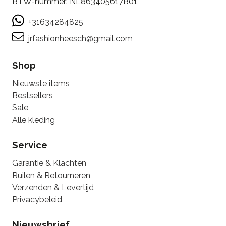
BTW-nummer: NL863405617B01
+31634284825
jrfashionheesch@gmail.com
Shop
Nieuwste items
Bestsellers
Sale
Alle kleding
Service
Garantie & Klachten
Ruilen & Retourneren
Verzenden & Levertijd
Privacybeleid
Nieuwsbrief