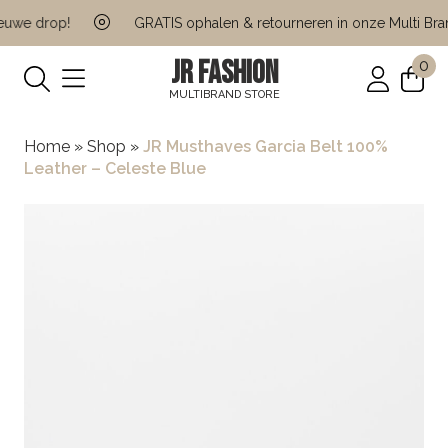
uwe drop!
GRATIS ophalen & retourneren in onze Multi Brand
JR FASHION
0
MULTIBRAND STORE
Home
»
Shop
»
JR Musthaves Garcia Belt 100%
Leather – Celeste Blue