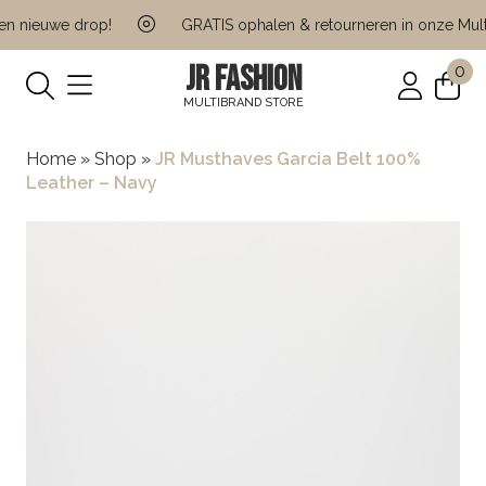
 nieuwe drop!
GRATIS ophalen & retourneren in onze Multi 
JR FASHION
0
MULTIBRAND STORE
Home
»
Shop
»
JR Musthaves Garcia Belt 100%
Leather – Navy