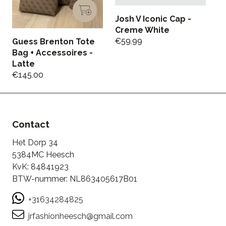
Josh V Iconic Cap -
Creme White
€
59.99
Guess Brenton Tote
J
Bag + Accessoires -
J
Latte
€
€
145.00
Contact
Het Dorp 34
5384MC Heesch
KvK: 84841923
BTW-nummer: NL863405617B01
+31634284825
jrfashionheesch@gmail.com