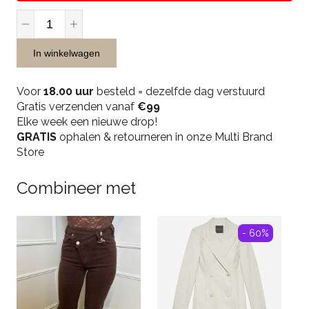
JR
Musthaves
Lace
In winkelwagen
Top
Longsleeve
Voor
18.00 uur
besteld = dezelfde dag verstuurd
-
Gratis verzenden vanaf
€99
Rouge
Elke week een nieuwe drop!
quantity
GRATIS
ophalen & retourneren in onze Multi Brand
Store
Combineer met
- 60%