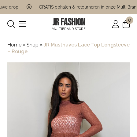
e drop!
GRATIS ophalen & retourneren in onze Multi Brand 
JR FASHION
0
MULTIBRAND STORE
Home
»
Shop
»
JR Musthaves Lace Top Longsleeve
– Rouge