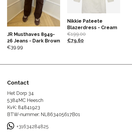
Nikkie Pateete
G
Blazerdress - Cream
O
€
199.00
€
JR Musthaves 8949-
€
79.60
€
26 Jeans - Dark Brown
€
39.99
Contact
Het Dorp 34
5384MC Heesch
KvK: 84841923
BTW-nummer: NL863405617B01
+31634284825