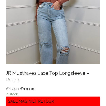
JR Musthaves Lace Top Longsleeve –
Rouge
€
17.50
€
10.00
In stock
SALE MAG NIET RETOUR