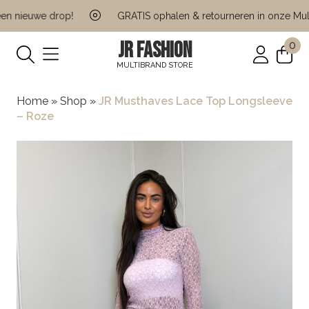
n nieuwe drop!
GRATIS ophalen & retourneren in onze Multi 
JR FASHION
0
MULTIBRAND STORE
Home
»
Shop
»
JR Musthaves Lace Top Longsleeve
– Roze