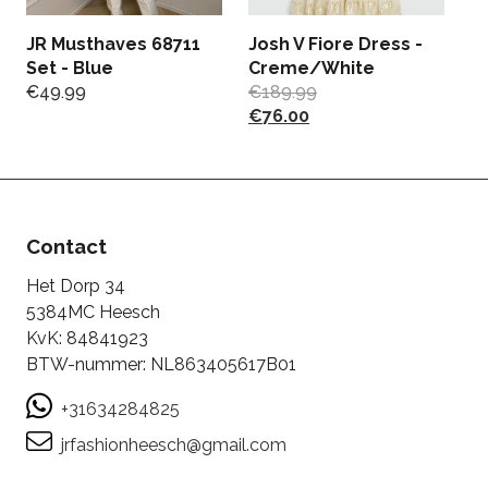
JR Musthaves 68711
Josh V Fiore Dress -
J
Set - Blue
Creme/White
B
€
49.99
€
189.99
€
€
76.00
Contact
Het Dorp 34
5384MC Heesch
KvK: 84841923
BTW-nummer: NL863405617B01
+31634284825
jrfashionheesch@gmail.com