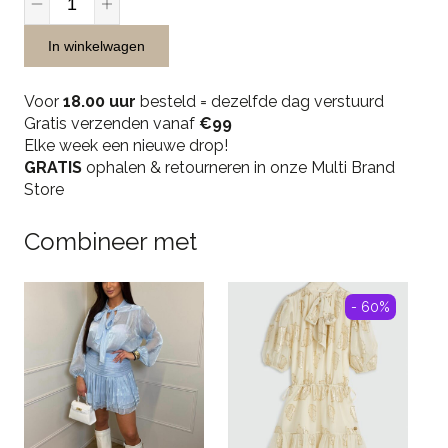
Musthaves
Lace
In winkelwagen
Top
Longsleeve
Voor
18.00 uur
besteld = dezelfde dag verstuurd
-
Gratis verzenden vanaf
€99
Roze
Elke week een nieuwe drop!
quantity
GRATIS
ophalen & retourneren in onze Multi Brand
Store
Combineer met
- 60%