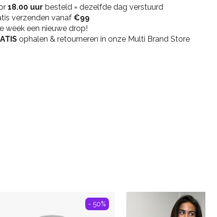
or
Top
18.00 uur
besteld = dezelfde dag verstuurd
atis verzenden vanaf
L110
€99
ke week een nieuwe drop!
-
ATIS
Ecru
ophalen & retourneren in onze Multi Brand Store
quantity
- 50%