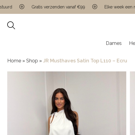
d
Gratis verzenden vanaf €99
Elke week een nieuw
Dames
He
Home
»
Shop
»
JR Musthaves Satin Top L110 – Ecru