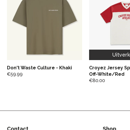
Uitver
Don't Waste Culture - Khaki
Croyez Jersey Spo
€
59.99
Off-White/Red
€
80.00
Contact
Shop