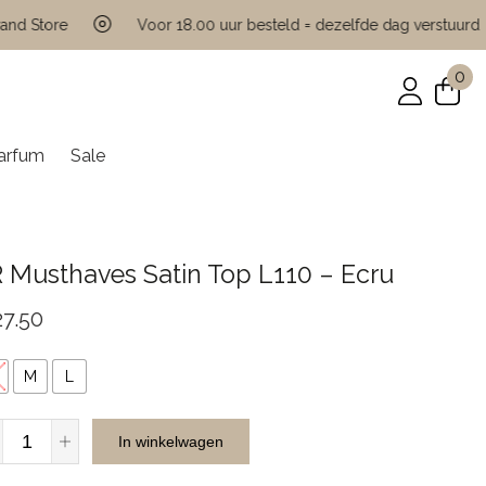
tore
Voor 18.00 uur besteld = dezelfde dag verstuurd
0
arfum
Sale
 Musthaves Satin Top L110 – Ecru
27.50
M
L
JR
In winkelwagen
Musthaves
Satin