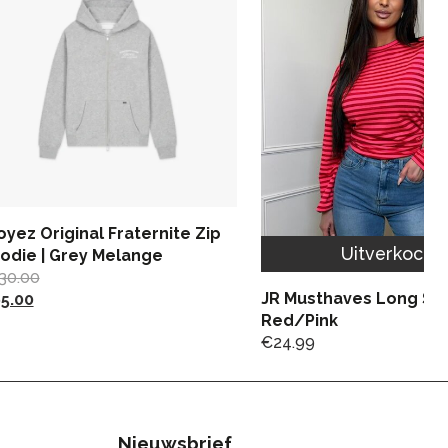
oyez Original Fraternite Zip
Uitverkocht
odie | Grey Melange
30.00
JR Musthaves Long Sle
5.00
Red/Pink
€
24.99
Nieuwsbrief