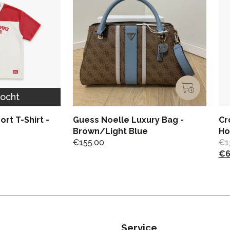
kocht
rt T-Shirt -
Guess Noelle Luxury Bag -
Cr
Brown/Light Blue
Ho
€
155.00
€
1
€
6
Service