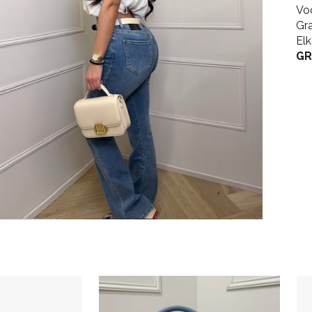
Vo
Gr
El
GR