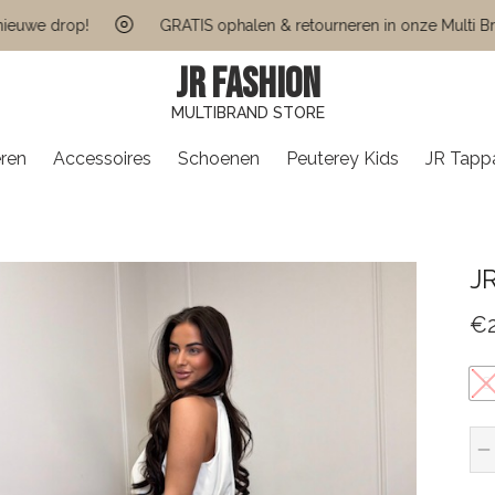
e drop!
GRATIS ophalen & retourneren in onze Multi Brand S
JR FASHION
MULTIBRAND STORE
ren
Accessoires
Schoenen
Peuterey Kids
JR Tapp
JR
€
S