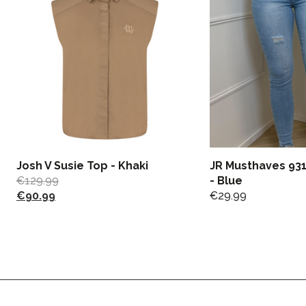
Josh V Susie Top - Khaki
JR Musthaves 931
€
129.99
- Blue
€
90.99
€
29.99