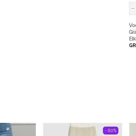
Vo
Gr
El
GR
- 60%