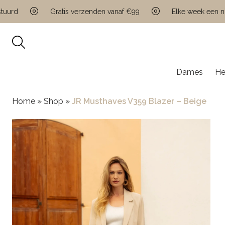
d
Gratis verzenden vanaf €99
Elke week een nieuw
Dames
He
Home
»
Shop
»
JR Musthaves V359 Blazer – Beige