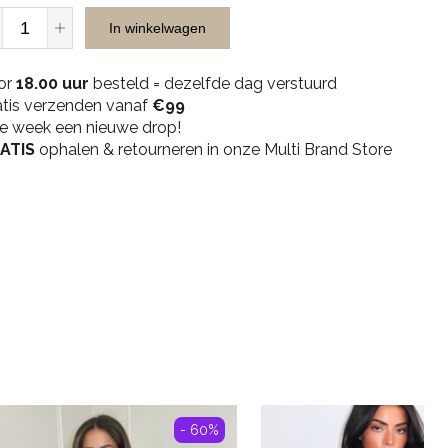
JR
In winkelwagen
Musthaves
V359
or
Blazer
18.00 uur
besteld = dezelfde dag verstuurd
atis verzenden vanaf
-
€99
ke week een nieuwe drop!
Beige
ATIS
quantity
ophalen & retourneren in onze Multi Brand Store
- 60%