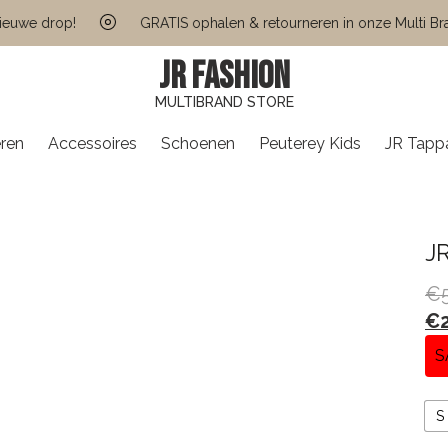
e drop!
GRATIS ophalen & retourneren in onze Multi Brand S
JR FASHION
MULTIBRAND STORE
ren
Accessoires
Schoenen
Peuterey Kids
JR Tapp
J
€
€
S
S