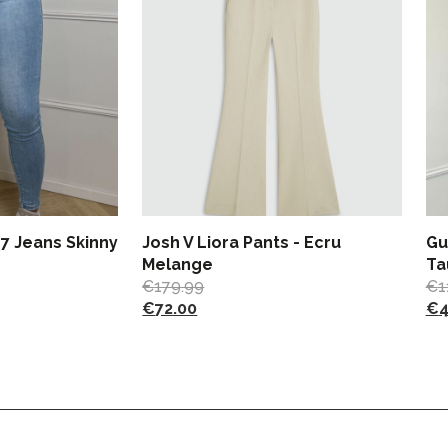
7 Jeans Skinny
Josh V Liora Pants - Ecru
Gu
Melange
Ta
€
179.99
€
1
€
72.00
€
4