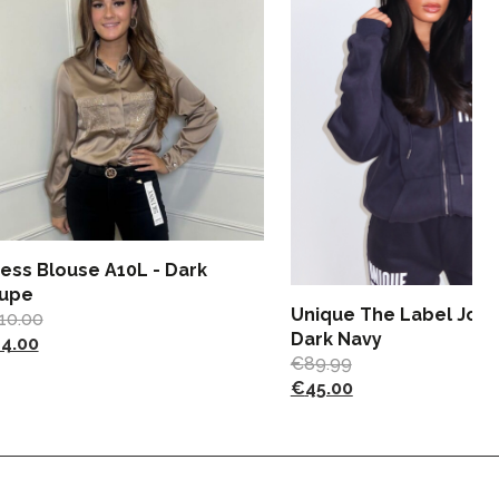
ess Blouse A10L - Dark
upe
Unique The Label Jole
10.00
Dark Navy
4.00
€
89.99
€
45.00