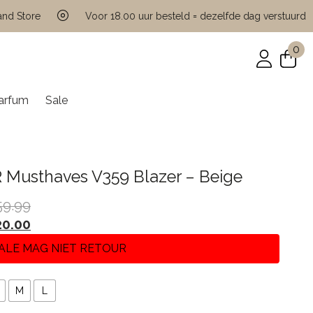
tore
Voor 18.00 uur besteld = dezelfde dag verstuurd
0
arfum
Sale
R Musthaves V359 Blazer – Beige
59.99
20.00
ALE MAG NIET RETOUR
M
L