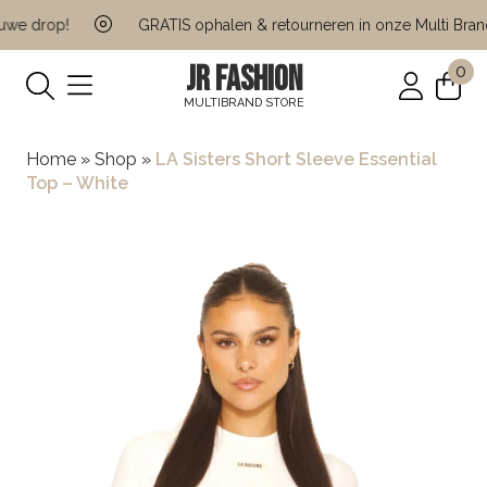
e drop!
GRATIS ophalen & retourneren in onze Multi Brand 
JR FASHION
0
MULTIBRAND STORE
Home
»
Shop
»
LA Sisters Short Sleeve Essential
Top – White