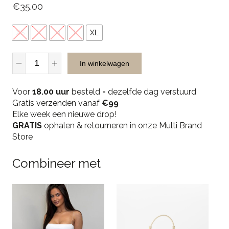
€
35.00
XS
S
M
L
XL
LA
In winkelwagen
Sisters
Short
Voor
Sleeve
18.00 uur
besteld = dezelfde dag verstuurd
Gratis verzenden vanaf
Essential
€99
Elke week een nieuwe drop!
Top
GRATIS
-
ophalen & retourneren in onze Multi Brand
Store
White
quantity
Combineer met