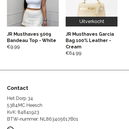
Uitverkocht
JR Musthaves 5009
JR Musthaves Garcia
Bandeau Top - White
Bag 100% Leather -
€
9.99
Cream
L
€
64.99
C
€
Contact
Het Dorp 34
5384MC Heesch
KvK: 84841923
BTW-nummer: NL863405617B01