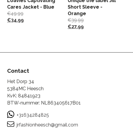
Loavies Captivating
Unique the label Jill
J
Cares Jacket - Blue
Short Sleeve -
T
€
49.99
Orange
L
€
34.99
€
39.99
€
€
27.99
Contact
Het Dorp 34
5384MC Heesch
KvK: 84841923
BTW-nummer: NL863405617B01
+31634284825
jrfashionheesch@gmail.com