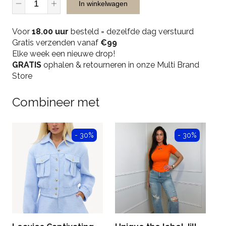
In winkelwagen
high
Boots
Voor
-
18.00 uur
besteld = dezelfde dag verstuurd
Gratis verzenden vanaf
Beige
€99
Elke week een nieuwe drop!
quantity
GRATIS
ophalen & retourneren in onze Multi Brand
Store
Combineer met
- 30%
- 30%