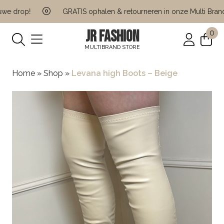
e drop!
GRATIS ophalen & retourneren in onze Multi Brand S
JR FASHION
0
MULTIBRAND STORE
Home
»
Shop
»
Levana high Boots – Beige