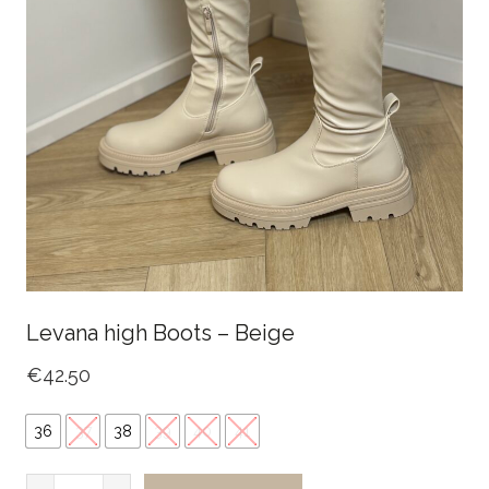
Levana high Boots – Beige
€
42.50
36
37
38
39
40
41
Levana