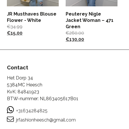
JR Musthaves Blouse
Peuterey Nigle
J
Flower - White
Jacket Woman – 471
B
€
34.99
Green
D
€
15.00
€
260.00
€
€
130.00
Contact
Het Dorp 34
5384MC Heesch
KvK: 84841923
BTW-nummer: NL863405617B01
+31634284825
jrfashionheesch@gmail.com