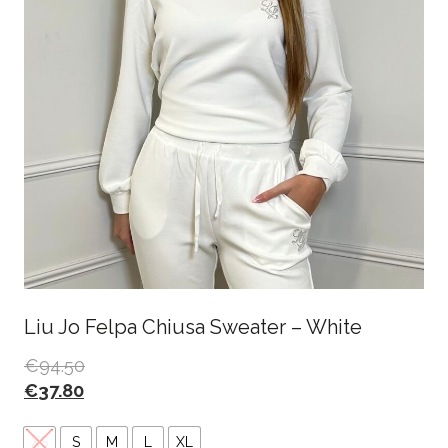
Liu Jo Felpa Chiusa Sweater – White
€
94.50
€
37.80
XS
S
M
L
XL