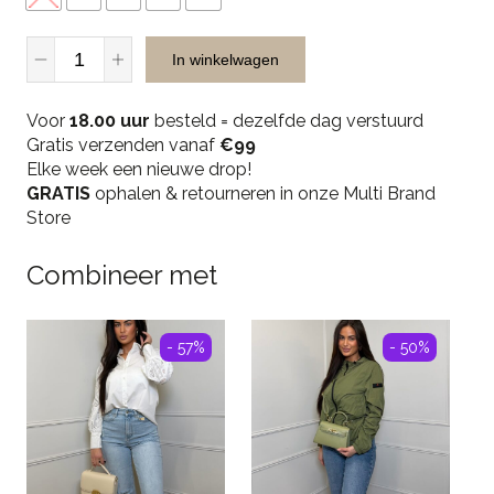
Liu
In winkelwagen
Jo
Felpa
Voor
Chiusa
18.00 uur
besteld = dezelfde dag verstuurd
Gratis verzenden vanaf
Sweater
€99
Elke week een nieuwe drop!
-
GRATIS
White
ophalen & retourneren in onze Multi Brand
Store
quantity
Combineer met
- 57%
- 50%