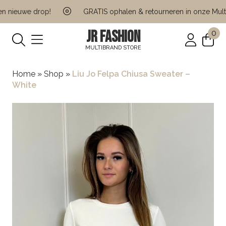
 nieuwe drop!
GRATIS ophalen & retourneren in onze Multi B
JR FASHION
0
MULTIBRAND STORE
Home
»
Shop
»
Liu Jo Felpa Chiusa Sweater –
White