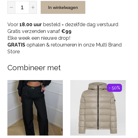
Malelions
In winkelwagen
Men
Department
Voor
T-
18.00 uur
besteld = dezelfde dag verstuurd
Gratis verzenden vanaf
Shirt
€99
Elke week een nieuwe drop!
-
GRATIS
Dark
ophalen & retourneren in onze Multi Brand
Store
Sage
quantity
Combineer met
- 50%