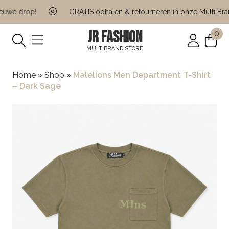
we drop!
GRATIS ophalen & retourneren in onze Multi Brand 
JR FASHION
0
MULTIBRAND STORE
Home
»
Shop
»
Malelions Men Department T-Shirt
– Dark Sage