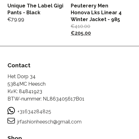
Unique The Label Gigi
Peuterery Men
M
Pants - Black
Honova Lks Linear 4
K
€
79.99
Winter Jacket - 985
S
€
410.00
€
€
205.00
Contact
Het Dorp 34
5384MC Heesch
KvK: 84841923
BTW-nummer: NL863405617B01
+31634284825
jrfashionheesch@gmail.com
Shop