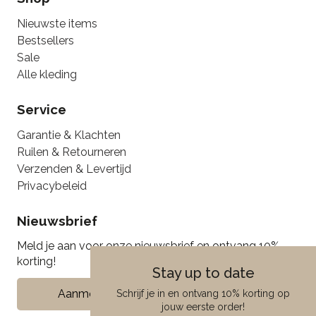
Nieuwste items
Bestsellers
Sale
Alle kleding
Service
Garantie & Klachten
Ruilen & Retourneren
Verzenden & Levertijd
Privacybeleid
Nieuwsbrief
Meld je aan voor onze nieuwsbrief en ontvang 10%
korting!
Stay up to date
Aanmelden
Schrijf je in en ontvang 10% korting op
jouw eerste order!