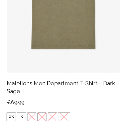
Malelions Men Department T-Shirt – Dark
Sage
€
69.99
XS
S
M
L
XL
XXL