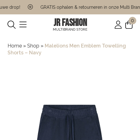
we drop!
GRATIS ophalen & retourneren in onze Multi Brand
JR FASHION
0
MULTIBRAND STORE
Home
»
Shop
»
Malelions Men Emblem Towelling
Shorts – Navy