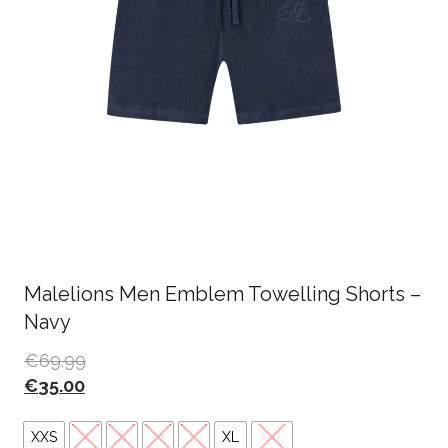
Malelions Men Emblem Towelling Shorts –
Navy
€
69.99
€
35.00
XXS
XS
S
M
L
XL
XXL