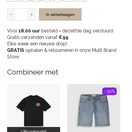
Malelions
In winkelwagen
Men
Emblem
Voor
Towelling
18.00 uur
besteld = dezelfde dag verstuurd
Gratis verzenden vanaf
Shorts
€99
Elke week een nieuwe drop!
-
GRATIS
Navy
ophalen & retourneren in onze Multi Brand
Store
quantity
Combineer met
- 50%
Uitverkocht