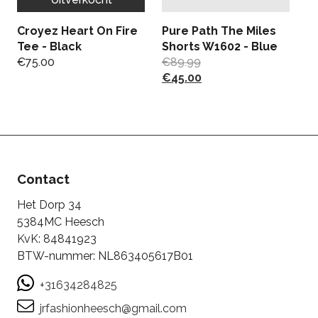
Croyez Heart On Fire
Pure Path The Miles
D
Tee - Black
Shorts W1602 - Blue
H
€
75.00
€
89.99
-
€
45.00
€
€
Contact
Het Dorp 34
5384MC Heesch
KvK: 84841923
BTW-nummer: NL863405617B01
+31634284825
jrfashionheesch@gmail.com