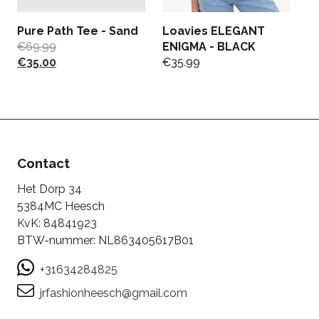
Pure Path Tee - Sand
Loavies ELEGANT
L
€
69.99
ENIGMA - BLACK
W
€
35.00
€
35.99
€
€
Contact
Het Dorp 34
5384MC Heesch
KvK: 84841923
BTW-nummer: NL863405617B01
+31634284825
jrfashionheesch@gmail.com