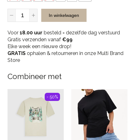
Malelions
In winkelwagen
Men
Emblem
Voor
Towelling
18.00 uur
besteld = dezelfde dag verstuurd
Gratis verzenden vanaf
T-
€99
Elke week een nieuwe drop!
Shirt
GRATIS
-
ophalen & retourneren in onze Multi Brand
Store
Navy
quantity
Combineer met
- 50%