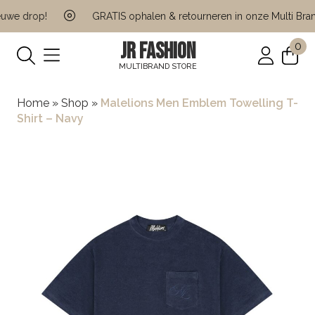
we drop!
GRATIS ophalen & retourneren in onze Multi Brand
JR FASHION
0
MULTIBRAND STORE
Home
»
Shop
»
Malelions Men Emblem Towelling T-
Shirt – Navy