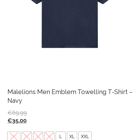
Malelions Men Emblem Towelling T-Shirt –
Navy
€
69.99
€
35.00
XXS
XS
S
M
L
XL
XXL