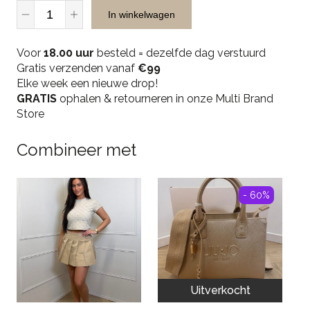
Malelions
In winkelwagen
Men
Knitted
Voor
Crewneck
18.00 uur
besteld = dezelfde dag verstuurd
Gratis verzenden vanaf
-
€99
Elke week een nieuwe drop!
Black
GRATIS
quantity
ophalen & retourneren in onze Multi Brand
Store
Combineer met
- 60%
Uitverkocht