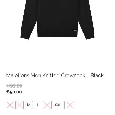
Malelions Men Knitted Crewneck – Black
€
99.99
€
50.00
XS
S
M
L
XL
XXL
4XL