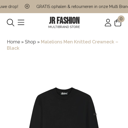
we drop!
GRATIS ophalen & retourneren in onze Multi Brand 
JR FASHION
0
MULTIBRAND STORE
Home
»
Shop
»
Malelions Men Knitted Crewneck –
Black