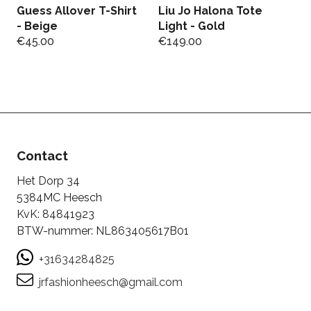
Guess Allover T-Shirt
Liu Jo Halona Tote
- Beige
Light - Gold
€
45.00
€
149.00
L
M
€
€
Contact
Het Dorp 34
5384MC Heesch
KvK: 84841923
BTW-nummer: NL863405617B01
+31634284825
jrfashionheesch@gmail.com