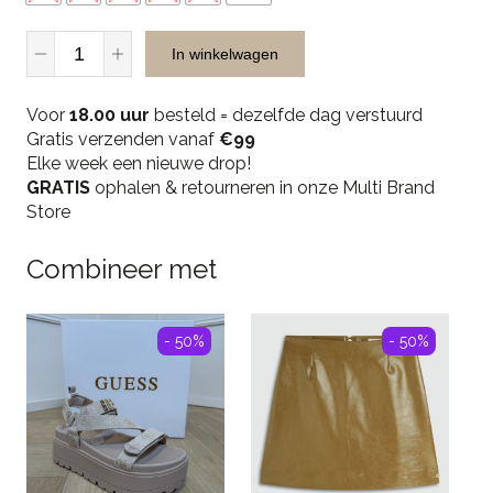
Malelions
In winkelwagen
Men
Knitted
Voor
Crewneck
18.00 uur
besteld = dezelfde dag verstuurd
Gratis verzenden vanaf
-
€99
Elke week een nieuwe drop!
Ocean
GRATIS
Grey
ophalen & retourneren in onze Multi Brand
Store
quantity
Combineer met
- 50%
- 50%