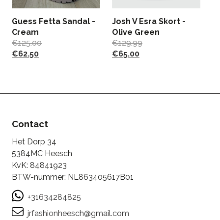
Guess Fetta Sandal -
Josh V Esra Skort -
Cream
Olive Green
€
125.00
€
129.99
P
€
62.50
€
65.00
O
€
€
Contact
Het Dorp 34
5384MC Heesch
KvK: 84841923
BTW-nummer: NL863405617B01
+31634284825
jrfashionheesch@gmail.com