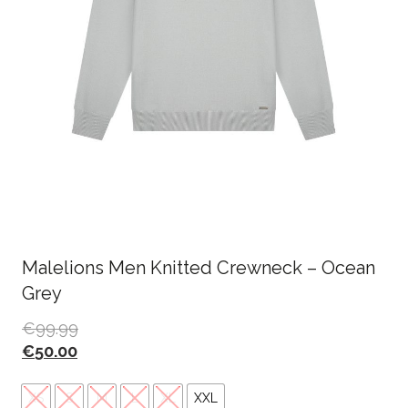
Malelions Men Knitted Crewneck – Ocean
Grey
€
99.99
€
50.00
XS
S
M
L
XL
XXL