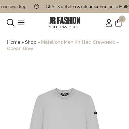
nieuwe drop!
GRATIS ophalen & retourneren in onze Multi B
JR FASHION
0
MULTIBRAND STORE
Home
»
Shop
»
Malelions Men Knitted Crewneck –
Ocean Grey