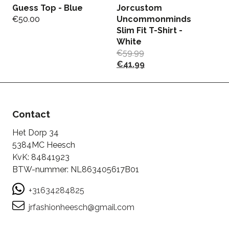
Guess Top - Blue
Jorcustom
M
€
50.00
Uncommonminds
E
Slim Fit T-Shirt -
S
White
€
€
59.99
€
€
41.99
Contact
Het Dorp 34
5384MC Heesch
KvK: 84841923
BTW-nummer: NL863405617B01
+31634284825
jrfashionheesch@gmail.com