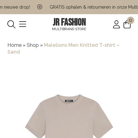
 nieuwe drop!
GRATIS ophalen & retourneren in onze Multi B
JR FASHION
0
MULTIBRAND STORE
Home
»
Shop
»
Malelions Men Knitted T-shirt –
Sand