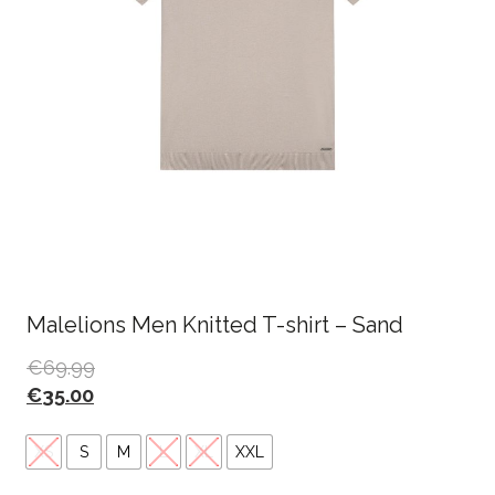
Malelions Men Knitted T-shirt – Sand
€
69.99
€
35.00
XS
S
M
L
XL
XXL