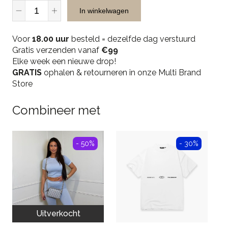
Malelions
In winkelwagen
Men
Knitted
Voor
T-
18.00 uur
besteld = dezelfde dag verstuurd
Gratis verzenden vanaf
shirt
€99
Elke week een nieuwe drop!
-
GRATIS
Sand
ophalen & retourneren in onze Multi Brand
Store
quantity
Combineer met
- 50%
- 30%
Uitverkocht