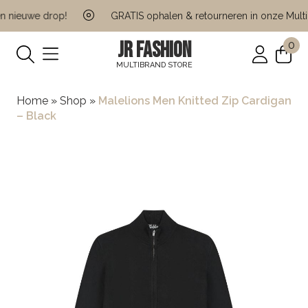
 nieuwe drop!
GRATIS ophalen & retourneren in onze Multi B
JR FASHION
0
MULTIBRAND STORE
Home
»
Shop
»
Malelions Men Knitted Zip Cardigan
– Black