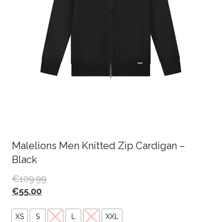
Malelions Men Knitted Zip Cardigan –
Black
€
109.99
€
55.00
XS
S
M
L
XL
XXL