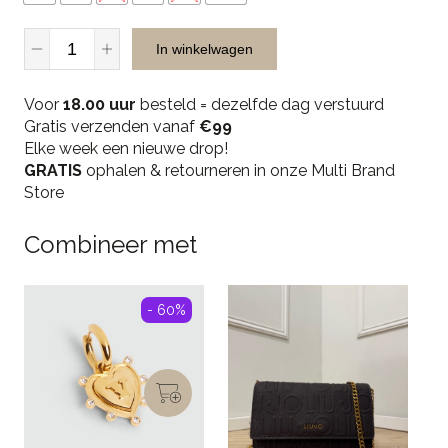
Malelions
In winkelwagen
Men
Knitted
Voor
Zip
18.00 uur
besteld = dezelfde dag verstuurd
Gratis verzenden vanaf
Cardigan
€99
Elke week een nieuwe drop!
-
GRATIS
Black
ophalen & retourneren in onze Multi Brand
Store
quantity
Combineer met
- 60%