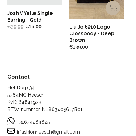
Josh V Yelle Single
J
Earring - Gold
Fl
€
39.99
€
16.00
€
Liu Jo 6210 Logo
Crossbody - Deep
Brown
€
139.00
Contact
Het Dorp 34
5384MC Heesch
KvK: 84841923
BTW-nummer: NL863405617B01
+31634284825
jrfashionheesch@gmail.com