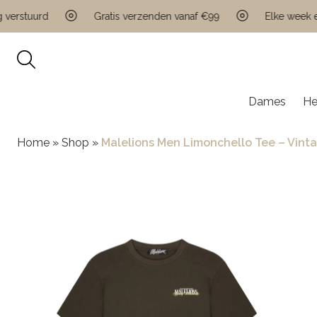
rstuurd
Gratis verzenden vanaf €99
Elke week een 
Dames
He
Home
»
Shop
»
Malelions Men Limonchello Tee – Vint