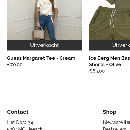
Uitverkocht
Uitver
Guess Margaret Tee - Cream
Ice Berg Men Ba
€
70.00
Shorts - Olive
€
65.00
Contact
Shop
Het Dorp 34
Nieuwste it
5384MC Heesch
Bestsellers