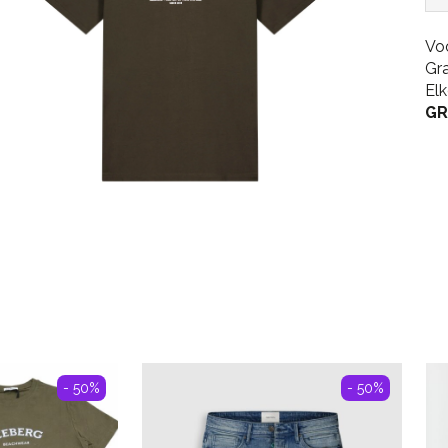
Vo
Gr
El
GR
- 50%
- 50%