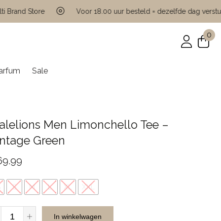
rand Store
Voor 18.00 uur besteld = dezelfde dag verstuurd
0
arfum
Sale
alelions Men Limonchello Tee –
intage Green
69.99
S
S
M
L
XL
XXL
Malelions
In winkelwagen