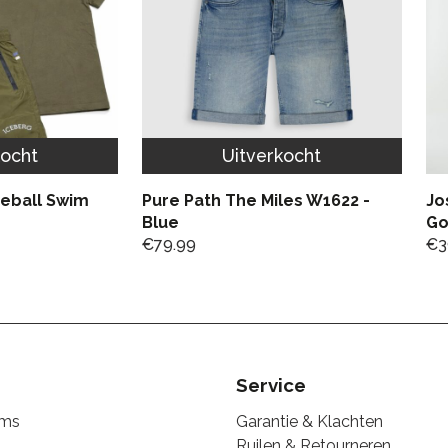
kocht
Uitverkocht
seball Swim
Pure Path The Miles W1622 -
Jo
Blue
Go
€
79.99
€
3
Service
ems
Garantie & Klachten
Ruilen & Retourneren