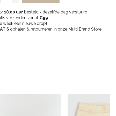
Men
Limonchello
or
Tee
18.00 uur
besteld = dezelfde dag verstuurd
atis verzenden vanaf
-
€99
ke week een nieuwe drop!
Vintage
ATIS
Green
ophalen & retourneren in onze Multi Brand Store
quantity