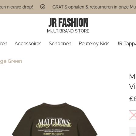
nieuwe drop!
GRATIS ophalen & retourneren in onze Multi B
JR FASHION
MULTIBRAND STORE
ren
Accessoires
Schoenen
Peuterey Kids
JR Tapp
age Green
M
V
€
X