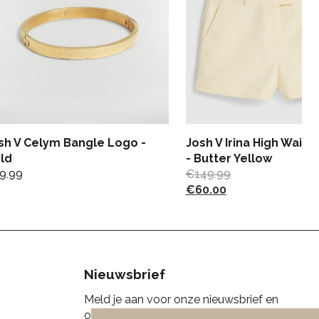
sh V Celym Bangle Logo -
Josh V Irina High Waist
ld
- Butter Yellow
9.99
€
149.99
€
60.00
Nieuwsbrief
Meld je aan voor onze nieuwsbrief en
ontvang 10% korting!